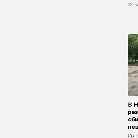
4
В 
ра
сб
пе
Сот