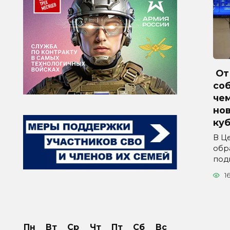
От 
соб
че
но
куб
В Ц
обр
под
1
Пн
Вт
Ср
Чт
Пт
Сб
Вс