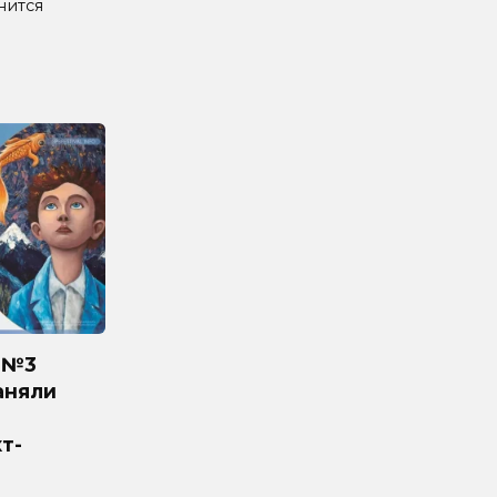
нится
 №3
аняли
т-