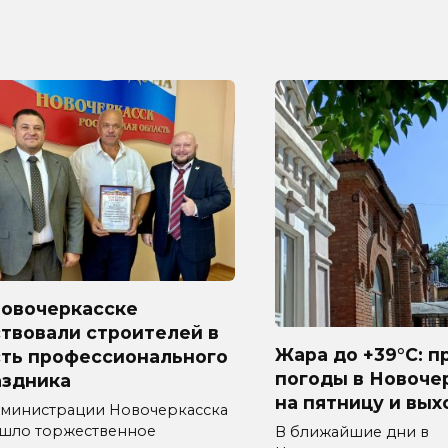
Новочеркасске
твовали строителей в
Жара до +39°C: п
сть профессионального
погоды в Новоче
аздника
на пятницу и вы
дминистрации Новочеркасска
шло торжественное
В ближайшие дни в