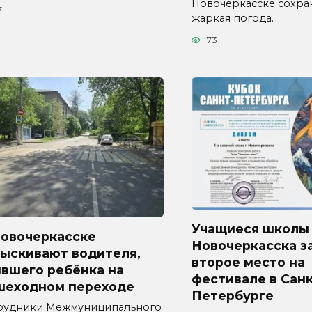
Новочеркасске сохра
7
жаркая погода.
73
Учащиеся школы
Новочеркасске
Новочеркасска з
зыскивают водителя,
второе место на
ившего ребёнка на
фестивале в Санк
шеходном переходе
Петербурге
рудники Межмуниципального