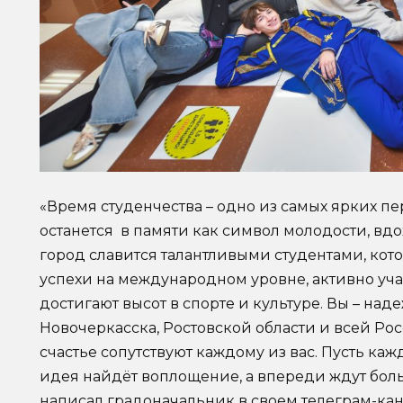
«Время студенчества – одно из самых ярких п
останется в памяти как символ молодости, вд
город славится талантливыми студентами, к
успехи на международном уровне, активно учас
достигают высот в спорте и культуре. Вы – на
Новочеркасска, Ростовской области и всей Рос
счастье сопутствуют каждому из вас. Пусть ка
идея найдёт воплощение, а впереди ждут бол
написал градоначальник в своем телеграм-кан