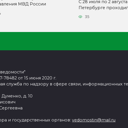
С 28 июля по 2 августа
авления МВД России
Петербурге проходи
4
35
 ведомости"
78482 от 15 июня 2020 г.
ая служба по надзору в сфере связи, информационных т
 Думенко, д. 10
рисович
 Сергеевна
ра и государственных органов:
vedomostin@mail.ru