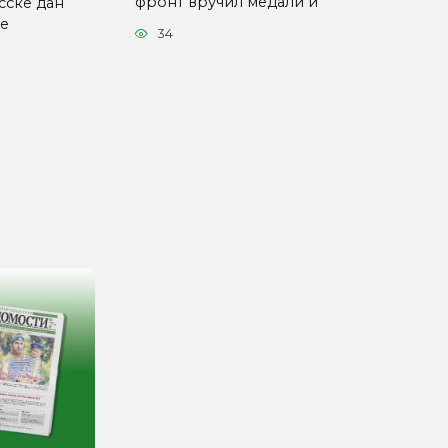
фронт вручил медали и
сске дан
ые
34