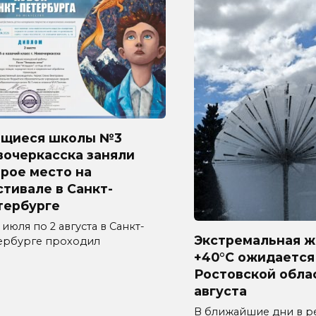
ащиеся школы №3
вочеркасска заняли
рое место на
тивале в Санкт-
тербурге
 июля по 2 августа в Санкт-
Экстремальная ж
ербурге проходил
+40°C ожидается
Ростовской обла
августа
В ближайшие дни в р