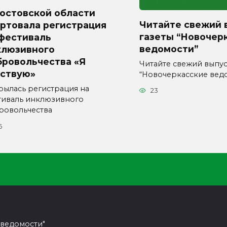
Ростовской области
Читайте свежий 
артовала регистрация
газеты “Новочер
 фестиваль
ведомости”
клюзивного
бровольчества «Я
Читайте свежий выпус
вствую»
“Новочеркасские вед
рылась регистрация на
23
тиваль инклюзивного
ровольчества
6
 ведомости"