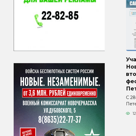
Уч
Но
вто
фес
Пе
С 28
Пет
12