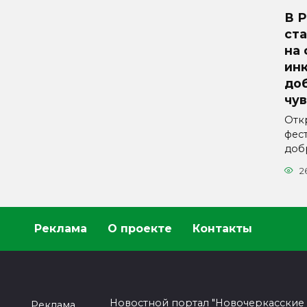
В 
ст
на
ин
до
чу
Отк
фес
доб
2
Реклама
О проекте
Контакты
Новостной портал "Новочеркасские
Реклама