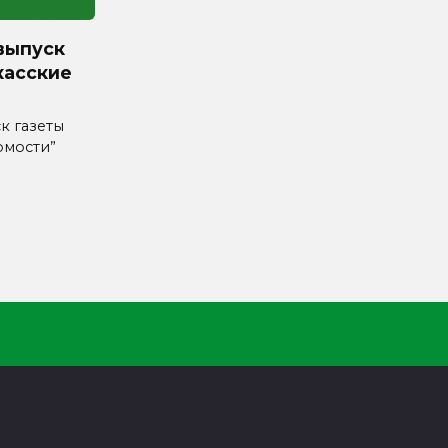
выпуск
касские
к газеты
омости”