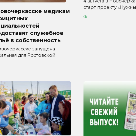
4 августа в Новочерка
старт проекту «Нужн
Новочеркасске медикам
11
фицитных
ециальностей
едоставят служебное
льё в собственность
овочеркасске запущена
кальная для Ростовской
4