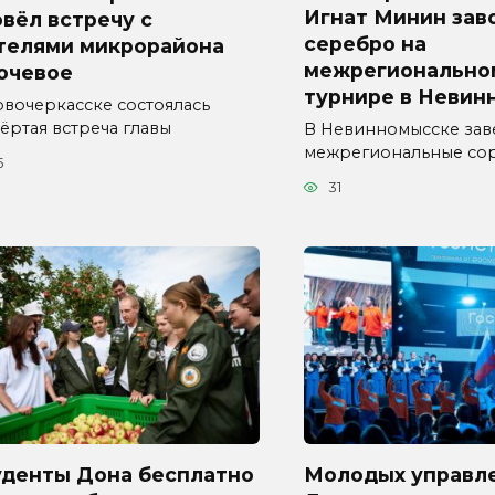
Игнат Минин зав
вёл встречу с
серебро на
телями микрорайона
межрегионально
ючевое
турнире в Невин
овочеркасске состоялась
ёртая встреча главы
В Невинномысске за
межрегиональные со
5
31
уденты Дона бесплатно
Молодых управл