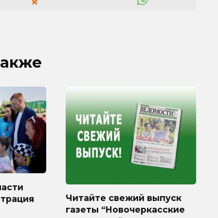
также
ласти
Читайте свежий выпуск
страция
газеты “Новочеркасские