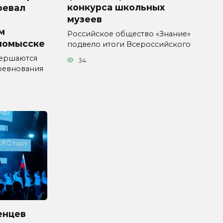
конкурса школьных
оевал
музеев
м
Российское общество «Знание»
номысске
подвело итоги Всероссийского
вершаются
34
ревнования
енцев