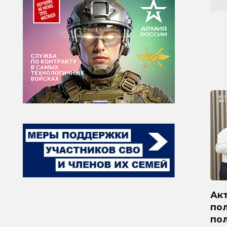
Ак
по
по