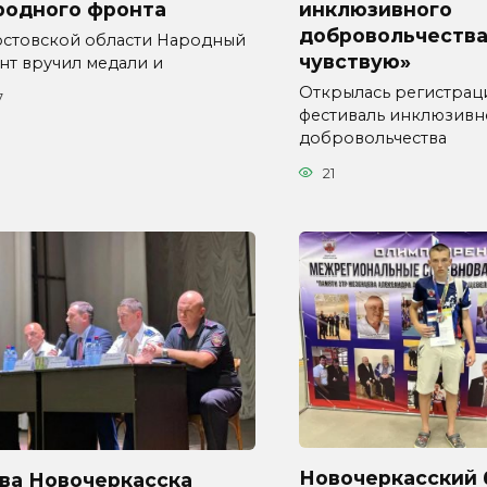
родного фронта
инклюзивного
добровольчества
остовской области Народный
чувствую»
нт вручил медали и
Открылась регистрац
7
фестиваль инклюзивн
добровольчества
21
Новочеркасский 
ава Новочеркасска