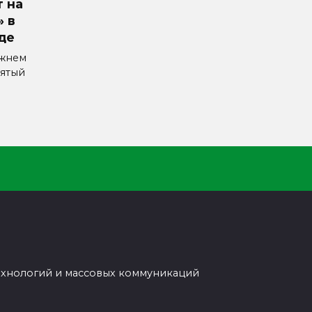
 на
» в
де
ижнем
ятый
ехнологий и массовых коммуникаций