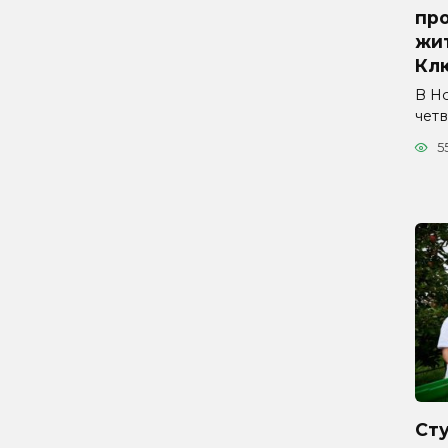
про
жи
Кл
В Н
четв
5
Ст