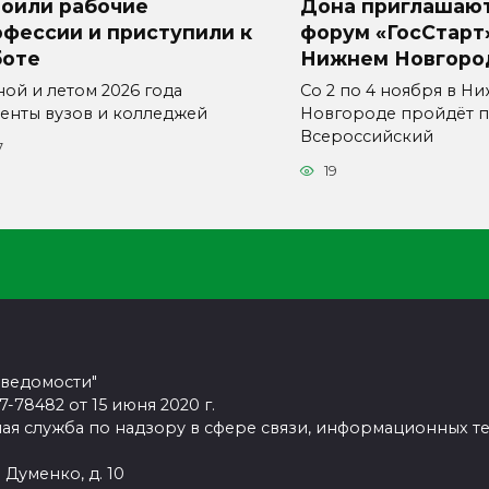
воили рабочие
Дона приглашают
фессии и приступили к
форум «ГосСтарт
боте
Нижнем Новгоро
ной и летом 2026 года
Со 2 по 4 ноября в Н
денты вузов и колледжей
Новгороде пройдёт п
Всероссийский
7
19
 ведомости"
78482 от 15 июня 2020 г.
ая служба по надзору в сфере связи, информационных т
 Думенко, д. 10