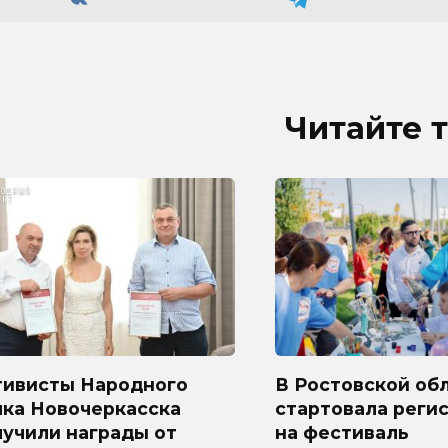
Читайте 
тивисты Народного
В Ростовской об
лка Новочеркасска
стартовала реги
лучили награды от
на фестиваль