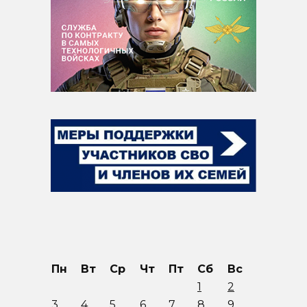
Пн
Вт
Ср
Чт
Пт
Сб
Вс
1
2
3
4
5
6
7
8
9