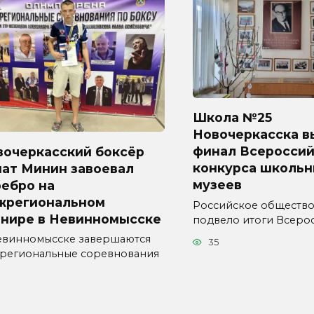
Школа №25
Новочеркасска в
финал Всероссий
вочеркасский боксёр
конкурса школьн
нат Минин завоевал
музеев
ребро на
жрегиональном
Российское общество
рнире в Невинномысске
подвело итоги Всеро
евинномысске завершаются
35
региональные соревнования
1