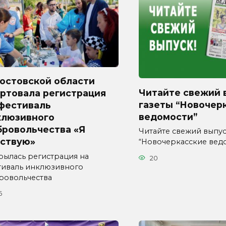
Ростовской области
Читайте свежий 
артовала регистрация
газеты “Новочер
 фестиваль
ведомости”
клюзивного
бровольчества «Я
Читайте свежий выпус
вствую»
“Новочеркасские вед
рылась регистрация на
20
тиваль инклюзивного
ровольчества
6