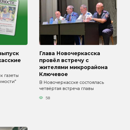
выпуск
Глава Новочеркасска
касские
провёл встречу с
жителями микрорайона
Ключевое
к газеты
омости”
В Новочеркасске состоялась
четвёртая встреча главы
58