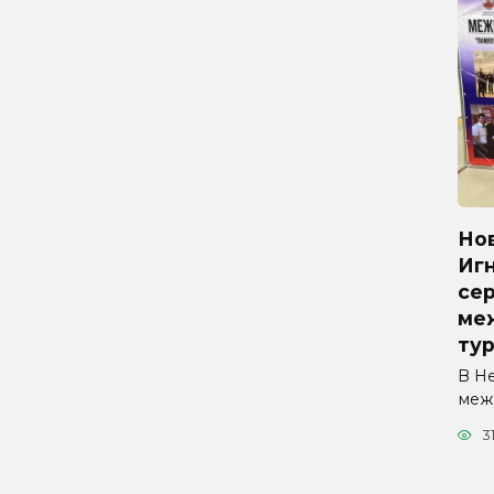
Но
Иг
се
ме
ту
В Н
меж
3