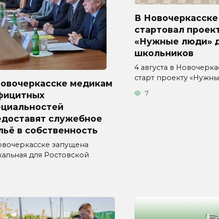
В Новочеркасске
стартовал проек
«Нужные люди» 
школьников
4 августа в Новочерка
старт проекту «Нужн
Новочеркасске медикам
7
фицитных
ециальностей
едоставят служебное
льё в собственность
овочеркасске запущена
кальная для Ростовской