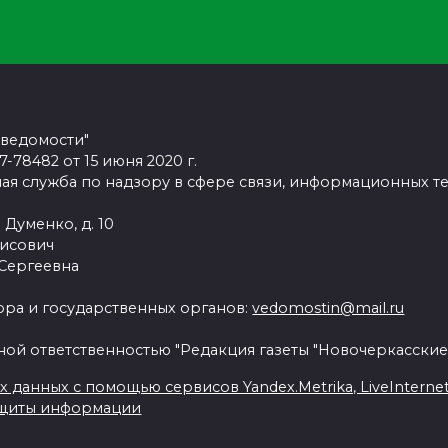
 ведомости"
78482 от 15 июня 2020 г.
ая служба по надзору в сфере связи, информационных т
 Думенко, д. 10
рисович
 Сергеевна
ра и государственных органов:
vedomostin@mail.ru
ной ответственностью "Редакция газеты "Новочеркасские
данных с помощью сервисов Yandex.Metrika, LiveInternet, 
ащиты информации