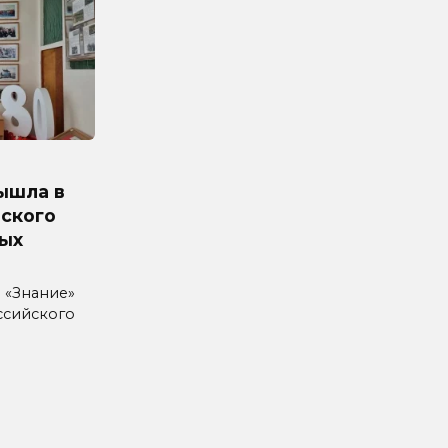
ышла в
ского
ых
 «Знание»
ссийского