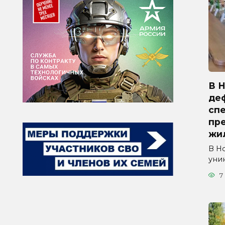
В 
де
сп
пр
жи
В Н
уни
7