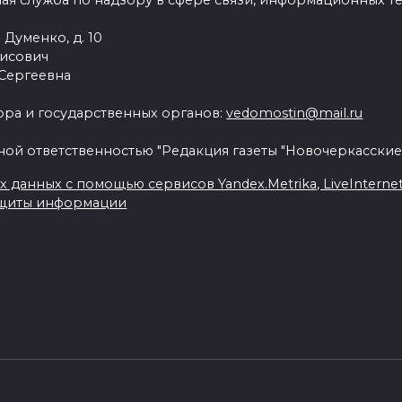
ая служба по надзору в сфере связи, информационных т
 Думенко, д. 10
рисович
 Сергеевна
ра и государственных органов:
vedomostin@mail.ru
ной ответственностью "Редакция газеты "Новочеркасские
данных с помощью сервисов Yandex.Metrika, LiveInternet, 
ащиты информации