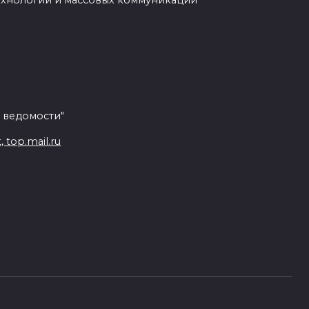
ехнологий и массовых коммуникаций
 ведомости"
top.mail.ru