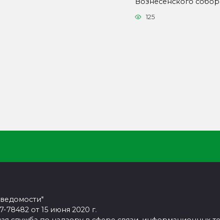
Вознесенского собо
125
 ведомости"
78482 от 15 июня 2020 г.