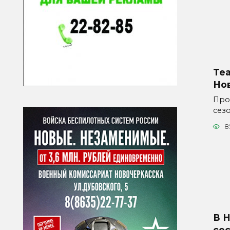
Те
Но
Про
сез
8
В 
со