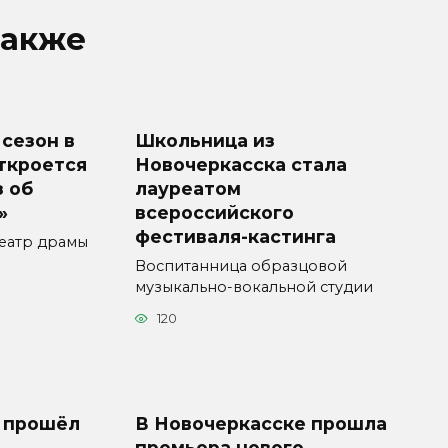
также
сезон в
Школьница из
ткроется
Новочеркасска стала
з об
лауреатом
»
всероссийского
фестиваля-кастинга
театр драмы
Воспитанница образцовой
музыкально-вокальной студии
120
 прошёл
В Новочеркасске прошла
премьера нового