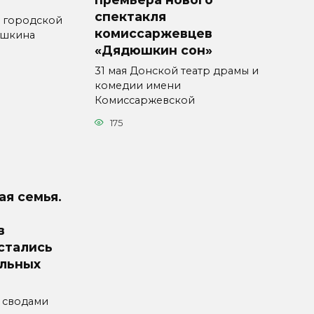
спектакля
й городской
комиссаржевцев
ушкина
«Дядюшкин сон»
31 мая Донской театр драмы и
комедии имени
Комиссаржевской
175
ая семья.
в
стались
альных
 сводами