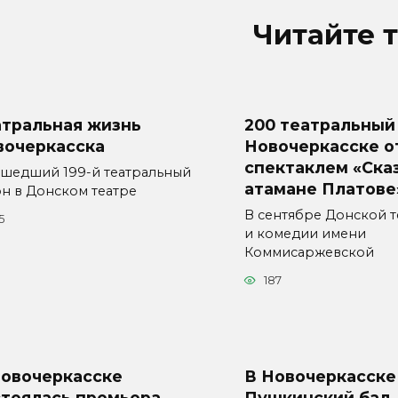
Читайте 
атральная жизнь
200 театральный 
вочеркасска
Новочеркасске о
спектаклем «Ска
шедший 199-й театральный
атамане Платове
он в Донском театре
В сентябре Донской 
5
и комедии имени
Коммисаржевской
187
Новочеркасске
В Новочеркасске
стоялась премьера
Пушкинский бал