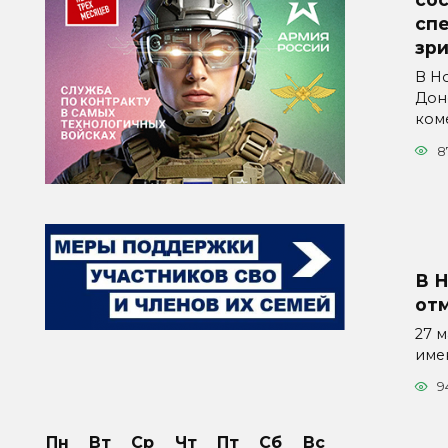
спе
зр
В Н
Дон
ком
8
В 
от
27 
име
9
Пн
Вт
Ср
Чт
Пт
Сб
Вс