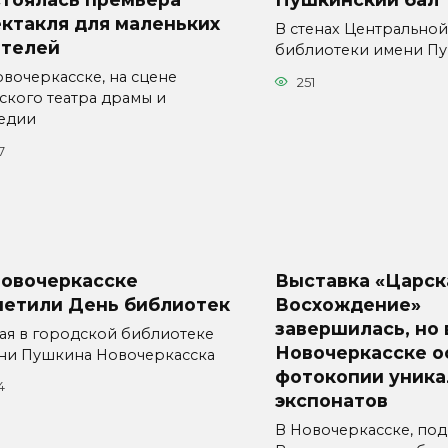
ктакля для маленьких
В стенах Центрально
ителей
библиотеки имени П
овочеркасске, на сцене
251
ского театра драмы и
едии
7
Новочеркасске
Выставка «Царск
метили День библиотек
Восхождение»
завершилась, но 
мая в городской библиотеке
Новочеркасске о
ни Пушкина Новочеркасска
фотокопии уник
4
экспонатов
В Новочеркасске, под