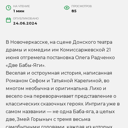
НА ЧТЕНИЕ
ПРОСМОТРОВ
1 мин
85
ОПУБЛИКОВАНО
24.06.2024
В Новочеркасске, на сцене Донского театра
драмы и комедии им Комиссаржевской 21
июня отгремела постановка Олега Радченко
«Две Бабы-Яги».
Веселая и остроумная история, написанная
Романом Сефом и Татьяной Карелиной, во
многом необычна и оригинальна. Лихо и
весело она переворачивает представление о
классических сказочных героях. Интрига уже в
самом названии — не одна Баба-яга, а целых
две, Змей Горыныч с тремя весьма
самобытными головами, каждая из которых