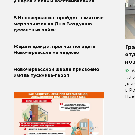
ущерба и планы восстановления
В Новочеркасске пройдут памятные
мероприятия ко Дню Воздушно-
десантных войск
Жара и дожди: прогноз погоды в
Гр
Новочеркасске на неделю
отд
но
Новочеркасской школе присвоено
9
имя выпускника-героя
1, 2
для
в Ро
Нов