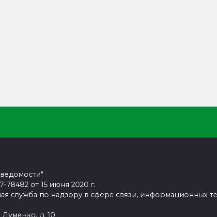
 ведомости"
78482 от 15 июня 2020 г.
ая служба по надзору в сфере связи, информационных т
 Думенко, д. 10