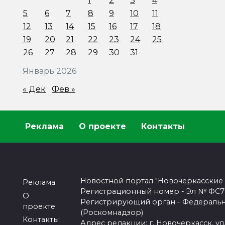
1
2
3
4
5
6
7
8
9
10
11
12
13
14
15
16
17
18
19
20
21
22
23
24
25
26
27
28
29
30
31
Январь 2026
« Дек
Фев »
Реклама
О проекте
Контакты
Новостной портал "Новочеркасские
Реклама
Регистрационный номер - Эл № ФС77-
О
Регистрирующий орган - Федеральн
проекте
(Роскомнадзор)
Контакты
Адрес редакции: г. Новочеркасск, ул.