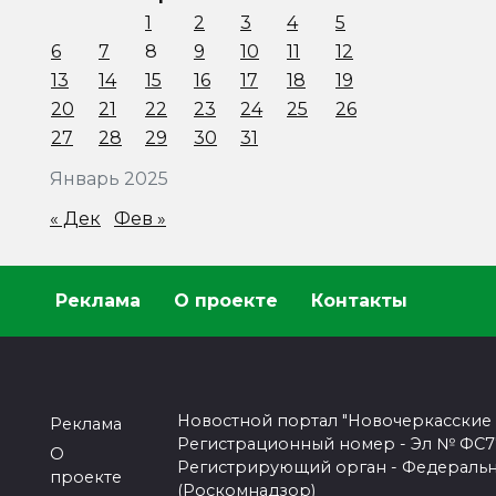
1
2
3
4
5
6
7
8
9
10
11
12
13
14
15
16
17
18
19
20
21
22
23
24
25
26
27
28
29
30
31
Январь 2025
« Дек
Фев »
Реклама
О проекте
Контакты
Новостной портал "Новочеркасские
Реклама
Регистрационный номер - Эл № ФС77-
О
Регистрирующий орган - Федеральн
проекте
(Роскомнадзор)