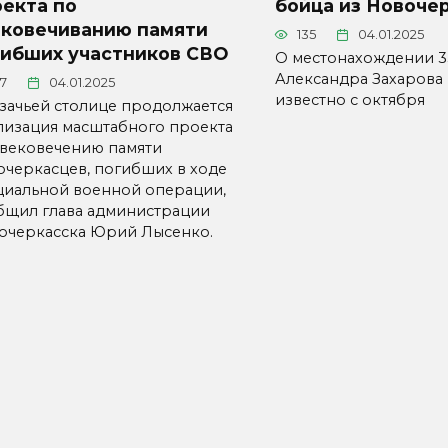
екта по
бойца из Новоче
ековечиванию памяти
135
04.01.2025
гибших участников СВО
О местонахождении 3
Александра Захарова 
77
04.01.2025
известно с октября
азачьей столице продолжается
лизация масштабного проекта
увековечению памяти
очеркасцев, погибших в ходе
циальной военной операции,
бщил глава администрации
очеркасска Юрий Лысенко.