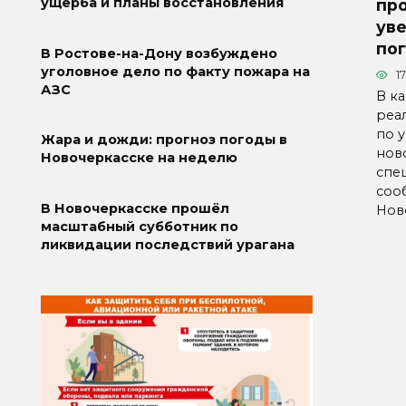
ущерба и планы восстановления
про
ув
по
В Ростове-на-Дону возбуждено
уголовное дело по факту пожара на
1
АЗС
В к
реа
по 
Жара и дожди: прогноз погоды в
нов
Новочеркасске на неделю
спе
соо
В Новочеркасске прошёл
Нов
масштабный субботник по
ликвидации последствий урагана