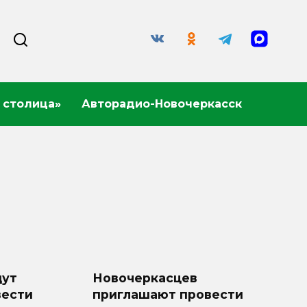
 столица»
Авторадио-Новочеркасск
щут
Новочеркасцев
вести
приглашают провести