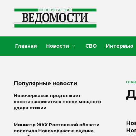
Перейти
к
содержанию
Главная
Новости
СВО
Интервью
ГЛА
Популярные новости
Д
Новочеркасск продолжает
восстанавливаться после мощного
удара стихии
Но
Министр ЖКХ Ростовской области
Нов
посетила Новочеркасск: оценка