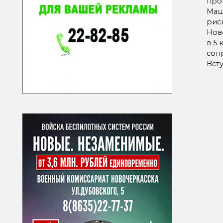
про
Маши
рис
Нов
в 5 
сопр
Вст