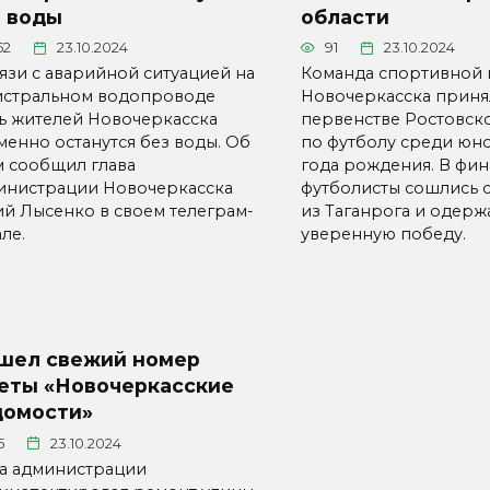
з воды
области
52
23.10.2024
91
23.10.2024
вязи с аварийной ситуацией на
Команда спортивной 
истральном водопроводе
Новочеркасска принял
ть жителей Новочеркасска
первенстве Ростовск
менно останутся без воды. Об
по футболу среди юн
м сообщил глава
года рождения. В фи
инистрации Новочеркасска
футболисты сошлись 
й Лысенко в своем телеграм-
из Таганрога и одерж
ле.
уверенную победу.
шел свежий номер
зеты «Новочеркасские
домости»
5
23.10.2024
ва администрации