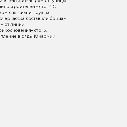
инспектировал ремонт улицы
ностроителей – стр. 2. С
ком для жизни: груз из
очеркасска доставили бойцам
км от линии
икосновения– стр. 3.
упление в ряды Юнармии