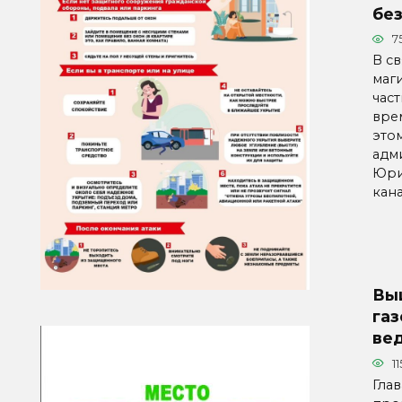
бе
7
В с
маг
час
вре
это
адм
Юри
кана
Вы
га
ве
11
Гла