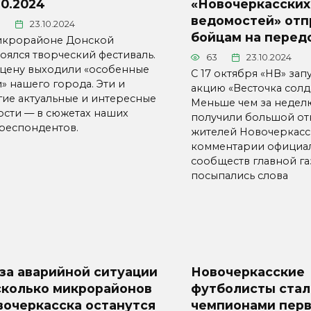
10.2024
«Новочеркасских
ведомостей» отп
1
23.10.2024
бойцам на перед
икрорайоне Донской
тоялся творческий фестиваль.
63
23.10.2024
сцену выходили «особенные
С 17 октября «НВ» зап
» нашего города. Эти и
акцию «Весточка солда
гие актуальные и интересные
Меньше чем за недел
ости — в сюжетах наших
получили большой от
респондентов.
жителей Новочеркасск
комментарии официа
сообществ главной га
посыпались слова
за аварийной ситуации
Новочеркасские
сколько микрорайонов
футболисты стал
вочеркасска останутся
чемпионами перв