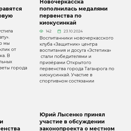
Новочеркасска
равятся
пополнилась медалями
овую
первенства по
киокусинкай
устила
142
23.10.2024
ту».
Воспитанники новочеркасского
ю мы
клуба «Защитник» центра
клик от
воспитания и досуга «Эстетика»
а. В
стали победителями и
льных
призёрами Открытого
зеты города
первенства города Таганрога по
киокусинкай. Участие в
спортивном состязании
Юрий Лысенко принял
и
участие в обсуждении
енства
законопроекта о местном