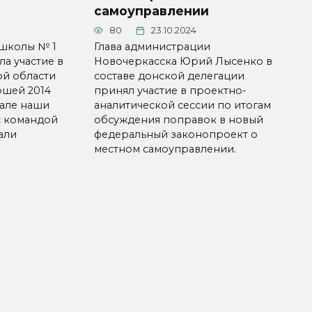
самоуправлении
80
23.10.2024
школы № 1
Глава администрации
а участие в
Новочеркасска Юрий Лысенко в
ой области
составе донской делегации
ошей 2014
принял участие в проектно-
нале наши
аналитической сессии по итогам
с командой
обсуждения поправок в новый
али
федеральный законопроект о
местном самоуправлении.