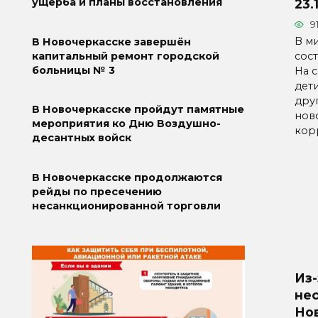
ущерба и планы восстановления
23.
9
В м
В Новочеркасске завершён
сос
капитальный ремонт городской
больницы № 3
На 
дети
дру
В Новочеркасске пройдут памятные
нов
мероприятия ко Дню Воздушно-
кор
десантных войск
В Новочеркасске продолжаются
рейды по пресечению
несанкционированной торговли
Из-
не
Но