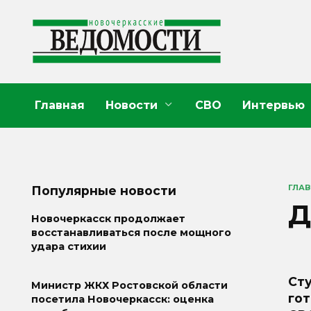
Перейти
к
содержанию
Главная
Новости
СВО
Интервью
ГЛА
Популярные новости
Д
Новочеркасск продолжает
восстанавливаться после мощного
удара стихии
Ст
Министр ЖКХ Ростовской области
гот
посетила Новочеркасск: оценка