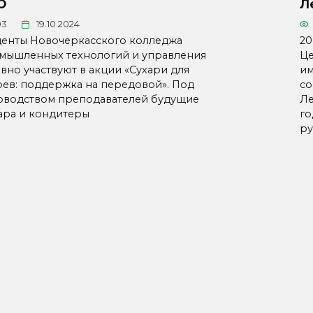
О
Л
03
19.10.2024
денты Новочеркасского колледжа
20
мышленных технологий и управления
Це
вно участвуют в акции «Сухари для
им
оев: поддержка на передовой». Под
со
оводством преподавателей будущие
Ле
ара и кондитеры
го
ру