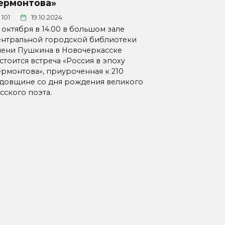
ермонтова»
101
19.10.2024
 октября в 14.00 в большом зале
нтральной городской библиотеки
ени Пушкина в Новочеркасске
стоится встреча «Россия в эпоху
рмонтова», приуроченная к 210
довщине со дня рождения великого
сского поэта.