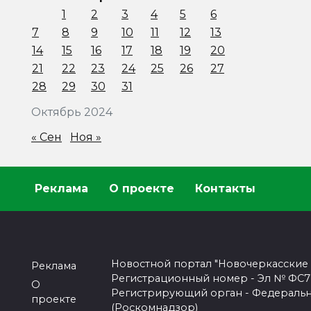
1
2
3
4
5
6
7
8
9
10
11
12
13
14
15
16
17
18
19
20
21
22
23
24
25
26
27
28
29
30
31
Октябрь 2024
« Сен
Ноя »
Реклама
О проекте
Контакты
Новостной портал "Новочеркасские
Реклама
Регистрационный номер - Эл № ФС77-
О
Регистрирующий орган - Федеральн
проекте
(Роскомнадзор)