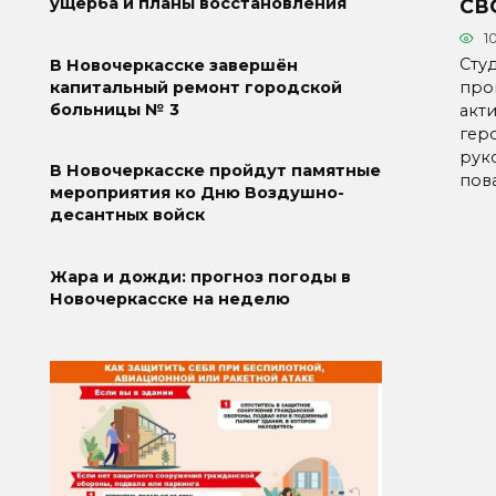
ущерба и планы восстановления
СВ
1
Сту
В Новочеркасске завершён
про
капитальный ремонт городской
больницы № 3
акти
гер
рук
В Новочеркасске пройдут памятные
пов
мероприятия ко Дню Воздушно-
десантных войск
Жара и дожди: прогноз погоды в
Новочеркасске на неделю