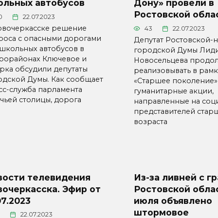
ольных автобусов
Дону» провели в
Ростовской обла
0
22.07.2023
овочеркасске решение
43
22.07.2023
роса с опасными дорогами
Депутат Ростовской-
 школьных автобусов в
городской Думы Лид
рорайонах Ключевое и
Новосельцева продо
арка обсудили депутаты
реализовывать​ в рам
одской Думы. Как сообщает
«Старшее поколение»
сс-служба парламента
гуманитарные акции,
ачьей столицы, дорога
направленные на соц
представителей стар
возраста
вости телевидения
Из-за ливней с г
очеркасска. Эфир от
Ростовской обла
07.2023
июля объявлено
штормовое
22.07.2023