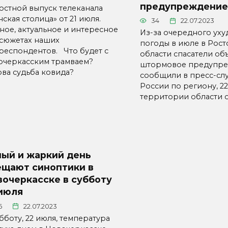
предупреждение
остной выпуск телеканала
ская столица» от 21 июля.
34
22.07.2023
вное, актуальное и интересное
Из-за очередного ух
 сюжетах наших
погоды в июле в Рос
респондентов. Что будет с
области спасатели об
очеркасским трамваем?
штормовое предупре
ова судьба ковида?
сообщили в пресс-сл
России по региону, 2
территории области 
ный и жаркий день
ещают синоптики в
очеркасске в субботу
 июля
6
22.07.2023
бботу, 22 июля, температура