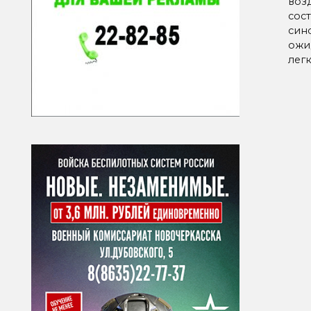
воз
сос
син
ожид
легк