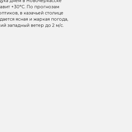
духа днем в Новочеркасске
тавит +30°C. По прогнозам
оптиков, в казачьей столице
ается ясная и жаркая погода,
ий западный ветер до 2 м/с.