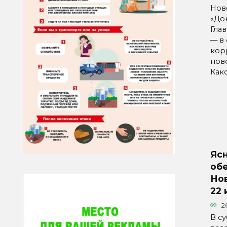
Нов
«Дон
Гла
— в
кор
нов
Как
Яс
об
Нов
22
2
В су