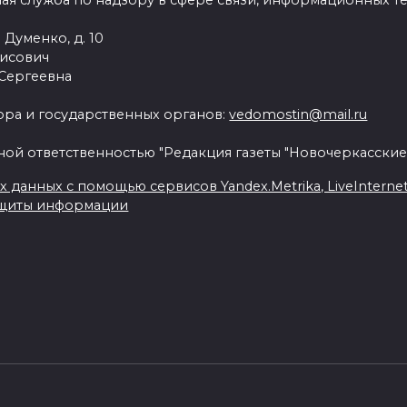
ая служба по надзору в сфере связи, информационных т
 Думенко, д. 10
рисович
 Сергеевна
ра и государственных органов:
vedomostin@mail.ru
ной ответственностью "Редакция газеты "Новочеркасские
данных с помощью сервисов Yandex.Metrika, LiveInternet, 
ащиты информации