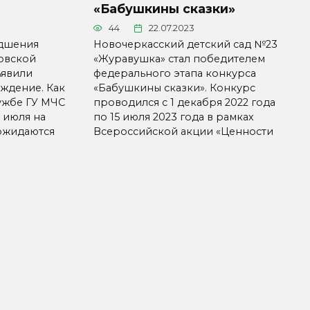
«Бабушкины сказки»
44
22.07.2023
удшения
Новочеркасский детский сад №23
товской
«Журавушка» стал победителем
ъявили
федерального этапа конкурса
ждение. Как
«Бабушкины сказки». Конкурс
ужбе ГУ МЧС
проводился с 1 декабря 2022 года
2 июля на
по 15 июля 2023 года в рамках
ожидаются
Всероссийской акции «Ценности