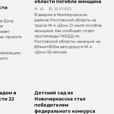
области погибла женщина
сти
42
22.07.2023
В аварии в Миллеровском
районе Ростовской области на
на-Дону
трассе М-4 «Дон» 21 июля погибла
ия
женщина. Как сообщает отдел
лжает
пропаганды ГИБДД по
ках проекта
Ростовской области, накануне на
824км+800м автодороги М-4
«Дон» 55-летний
иализацию
шего
радом в
Детский сад из
сти 22
Новочеркасска стал
победителем
федерального конкурса