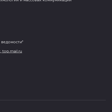
ехнологий и массовых коммуникаций
 ведомости"
top.mail.ru