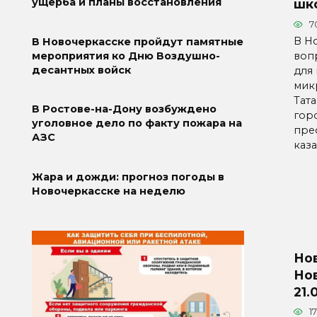
ущерба и планы восстановления
шк
7
В Н
В Новочеркасске пройдут памятные
воп
мероприятия ко Дню Воздушно-
десантных войск
для
мик
Тат
В Ростове-на-Дону возбуждено
гор
уголовное дело по факту пожара на
пре
АЗС
каз
Жара и дожди: прогноз погоды в
Новочеркасске на неделю
Но
Нов
21.
17