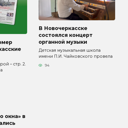
В Новочеркасске
состоялся концерт
органной музыки
омер
касские
Детская музыкальная школа
имени П.И. Чайковского провела
ой – стр. 2.
94
та
о окна» в
ались