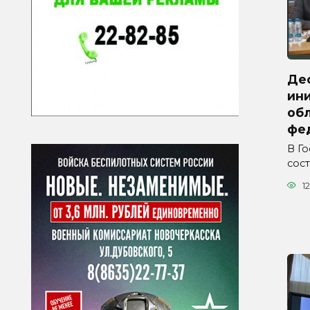
Де
ини
обл
фе
В Г
сос
12