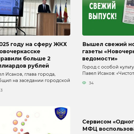
025 году на сферу ЖКХ
Вышел свежий н
Новочеркасске
газеты «Новочер
правили больше 2
ведомости»
ллиардов рублей
Город с особой культур
Павел Исаков: «Чисто
л Исаков, глава города,
бщил на заседании городской
34
43
Сервисом «Одног
МФЦ воспользов