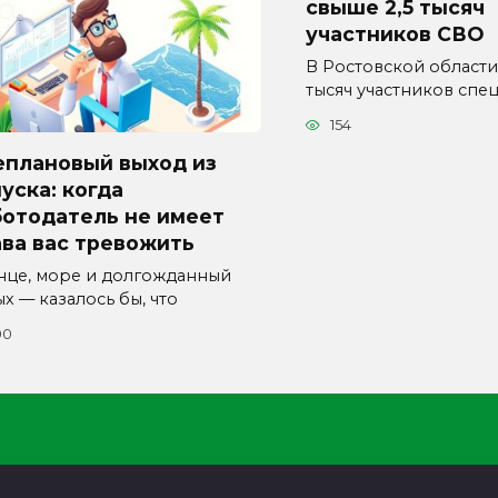
свыше 2,5 тысяч
участников СВО
В Ростовской области
тысяч участников спе
154
еплановый выход из
уска: когда
ботодатель не имеет
ва вас тревожить
нце, море и долгожданный
х — казалось бы, что
00