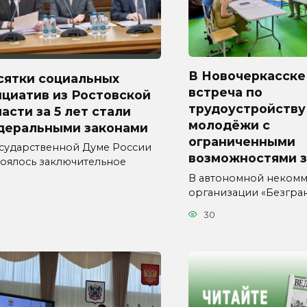
В Новочеркасске
сятки социальных
встреча по
циатив из Ростовской
трудоустройству
асти за 5 лет стали
молодёжи с
деральными законами
ограниченными
осударственной Думе России
возможностями 
тоялось заключительное
В автономной неком
организации «Безгра
30