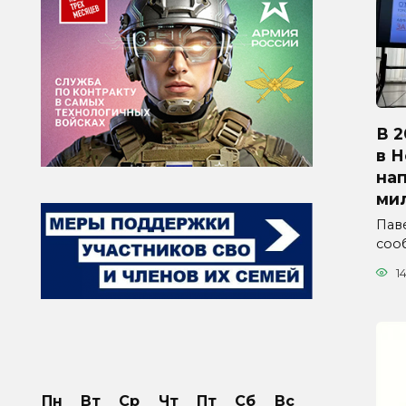
В 2
в 
на
ми
Паве
соо
1
Пн
Вт
Ср
Чт
Пт
Сб
Вс