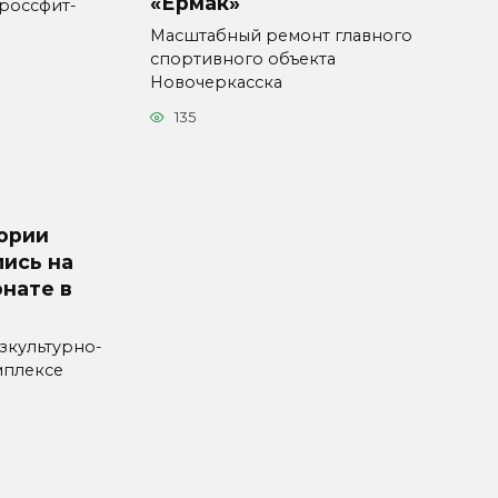
«Ермак»
россфит-
Масштабный ремонт главного
спортивного объекта
Новочеркасска
135
гории
лись на
нате в
зкультурно-
мплексе