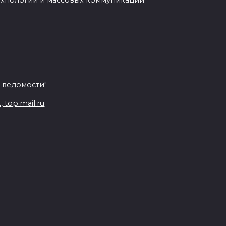
ехнологий и массовых коммуникаций
 ведомости"
top.mail.ru