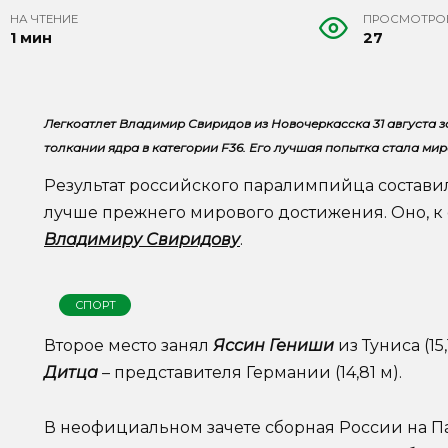
НА ЧТЕНИЕ
ПРОСМОТРО
1 мин
27
Легкоатлет Владимир Свиридов из Новочеркасска 31 августа 
толкании ядра в категории
F
36. Его лучшая попытка стала ми
Результат российского паралимпийца составил 1
лучше прежнего мирового достижения. Оно, к
Владимиру Свиридову
.
СПОРТ
Второе место занял
Яссин Гениши
из Туниса (15,
Дитца
– представителя Германии (14,81 м).
В неофициальном зачете сборная России на П