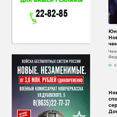
Юна
Но
че
Чем
Фед
6
Но
сп
се
До