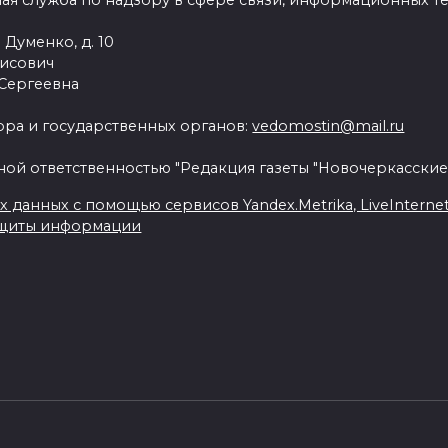
ая служба по надзору в сфере связи, информационных т
 Думенко, д. 10
рисович
 Сергеевна
ра и государственных органов:
vedomostin@mail.ru
ной ответственностью "Редакция газеты "Новочеркасские
данных с помощью сервисов Yandex.Metrika, LiveInternet, 
ащиты информации