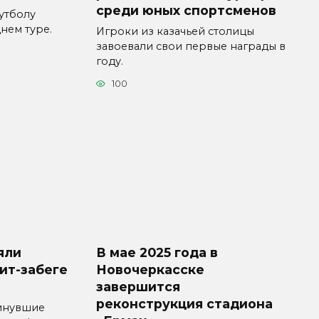
среди юных спортсменов
утболу
нем туре.
Игроки из казачьей столицы
завоевали свои первые награды в
году.
100
яли
В мае 2025 года в
ит-забеге
Новочеркасске
завершится
реконструкция стадиона
минувшие