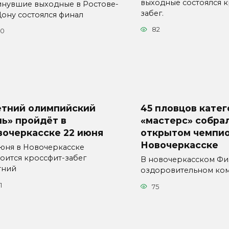
выходные состоялся к
инувшие выходные в Ростове-
забег.
Дону состоялся финал
82
70
етний олимпийский
45 пловцов кате
ь» пройдёт в
«мастерс» собра
вочеркасске 22 июня
открытом чемпио
Новочеркасске
июня в Новочеркасске
тоится кроссфит-забег
В новочеркасском Фи
тний
оздоровительном ко
1
75