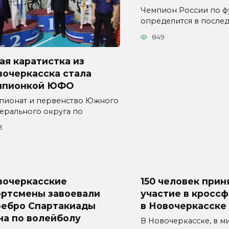
Чемпион России по ф
определится в послед
849
я каратистка из
вочеркасска стала
мпионкой ЮФО
пионат и первенство Южного
ерального округа по
3
вочеркасские
150 человек прин
ортсмены завоевали
участие в кроссф
ребро Спартакиады
в Новочеркасске
на по волейболу
В Новочеркасске, в 