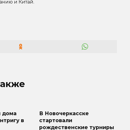
анию и Китай.
также
л дома
В Новочеркасске
интригу в
стартовали
рождественские турниры