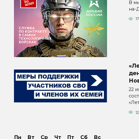
В м
на-
1
«Л
ден
Но
22 
сос
«Ле
12
Пн
Вт
Ср
Чт
Пт
Сб
Вс