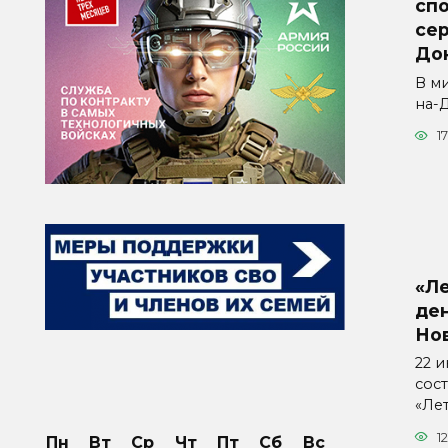
сп
се
До
В м
на-
1
«Л
ден
Но
22 
сос
«Ле
12
Пн
Вт
Ср
Чт
Пт
Сб
Вс