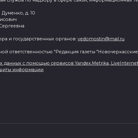
ая служба по надзору в сфере связи, информационных т
 Думенко, д. 10
рисович
 Сергеевна
ра и государственных органов:
vedomostin@mail.ru
ной ответственностью "Редакция газеты "Новочеркасские
данных с помощью сервисов Yandex.Metrika, LiveInternet, 
ащиты информации