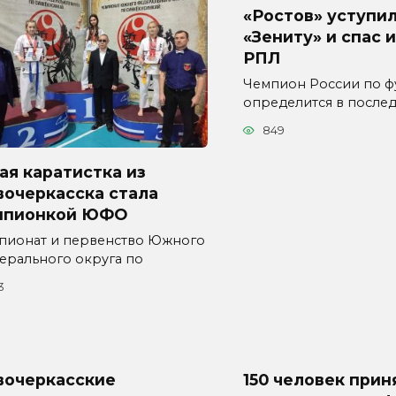
«Ростов» уступи
«Зениту» и спас 
РПЛ
Чемпион России по ф
определится в послед
849
я каратистка из
вочеркасска стала
мпионкой ЮФО
пионат и первенство Южного
ерального округа по
3
вочеркасские
150 человек прин