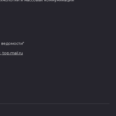
ехнологий и массовых коммуникаций
 ведомости"
top.mail.ru