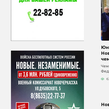
Юна
Но
че
Чем
Фед
6
Но