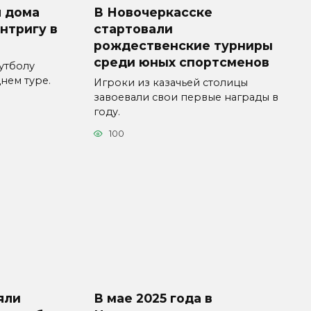
л дома
В Новочеркасске
интригу в
стартовали
рождественские турниры
среди юных спортсменов
утболу
нем туре.
Игроки из казачьей столицы
завоевали свои первые награды в
году.
100
яли
В мае 2025 года в