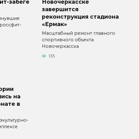
ит-забеге
Новочеркасске
завершится
реконструкция стадиона
минувшие
«Ермак»
россфит-
Масштабный ремонт главного
спортивного объекта
Новочеркасска
135
гории
лись на
нате в
зкультурно-
мплексе