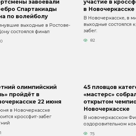
ортсмены завоевали
участие в кроссф
ребро Спартакиады
в Новочеркасске
на по волейболу
В Новочеркасске, в 
выходные состоялся к
инувшие выходные в Ростове-
забег.
Дону состоялся финал
82
70
етний олимпийский
45 пловцов кате
ь» пройдёт в
«мастерс» собра
вочеркасске 22 июня
открытом чемпио
Новочеркасске
июня в Новочеркасске
тоится кроссфит-забег
В новочеркасском Фи
тний
оздоровительном ко
1
75