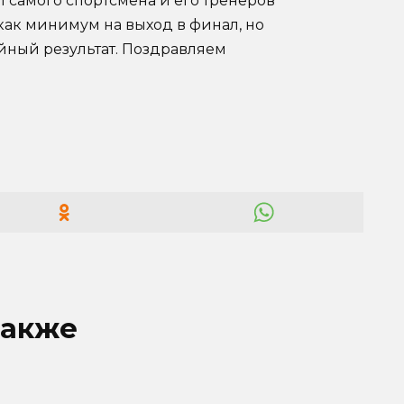
И самого спортсмена и его тренеров
как минимум на выход в финал, но
йный результат. Поздравляем
также