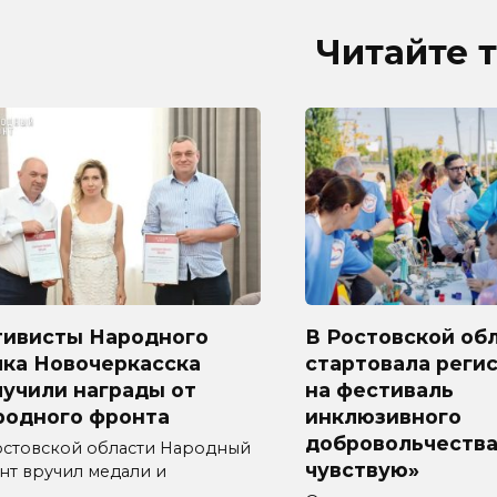
Читайте 
тивисты Народного
В Ростовской об
лка Новочеркасска
стартовала реги
лучили награды от
на фестиваль
родного фронта
инклюзивного
добровольчества
остовской области Народный
чувствую»
нт вручил медали и