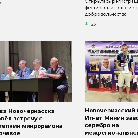
Открылась регистрац
9
фестиваль инклюзивн
добровольчества
25
Новочеркасский 
ава Новочеркасска
Игнат Минин зав
вёл встречу с
серебро на
телями микрорайона
межрегионально
ючевое