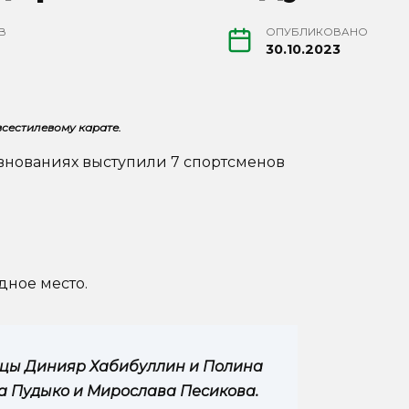
В
ОПУБЛИКОВАНО
30.10.2023
всестилевому карате.
евнованиях выступили 7 спортсменов
дное место.
сцы Динияр Хабибуллин и Полина
а Пудыко и Мирослава Песикова.