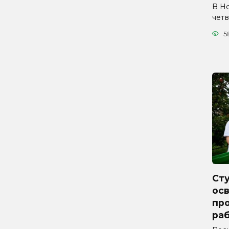
В Н
четв
5
Ст
ос
про
ра