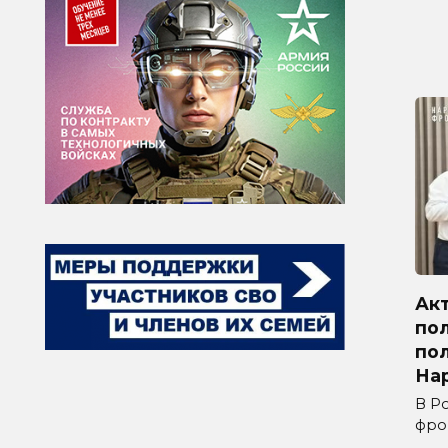
Ак
по
по
На
В Р
фро