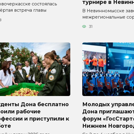
турнире в Невин
овочеркасске состоялась
ёртая встреча главы
В Невинномысске за
межрегиональные со
8
31
уденты Дона бесплатно
Молодых управл
воили рабочие
Дона приглашают
фессии и приступили к
форум «ГосСтарт
боте
Нижнем Новгоро