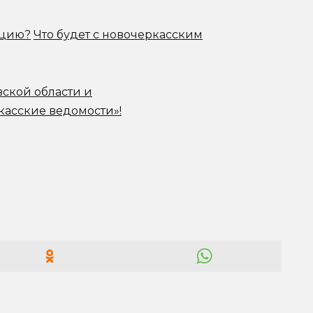
ацию?
Что будет с новочеркасским
вской области и
касские ведомости»!