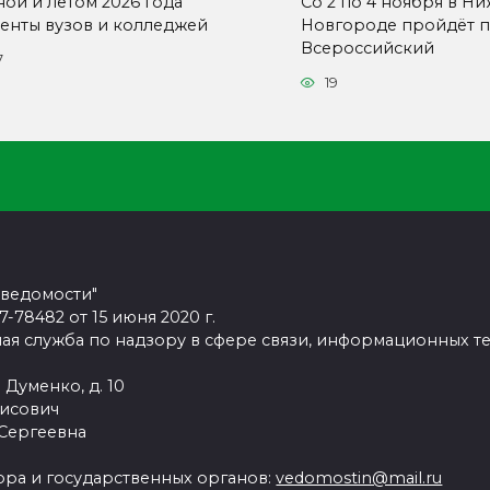
ной и летом 2026 года
Со 2 по 4 ноября в Н
денты вузов и колледжей
Новгороде пройдёт п
Всероссийский
7
19
 ведомости"
78482 от 15 июня 2020 г.
ая служба по надзору в сфере связи, информационных т
 Думенко, д. 10
рисович
 Сергеевна
ра и государственных органов:
vedomostin@mail.ru