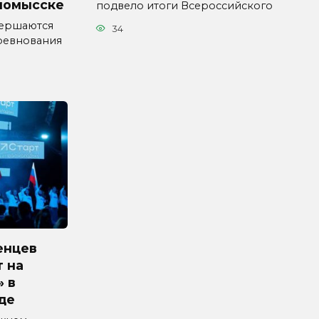
номысске
подвело итоги Всероссийского
вершаются
34
ревнования
енцев
 на
» в
де