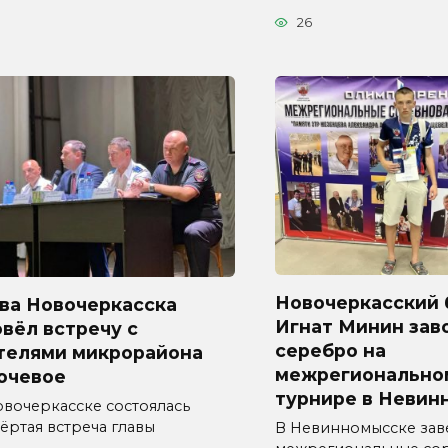
26
Новочеркасский 
ава Новочеркасска
Игнат Минин зав
вёл встречу с
серебро на
телями микрорайона
межрегионально
ючевое
турнире в Невин
овочеркасске состоялась
ёртая встреча главы
В Невинномысске за