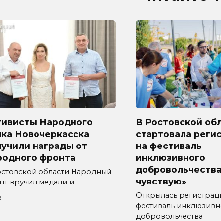
тивисты Народного
В Ростовской об
лка Новочеркасска
стартовала реги
лучили награды от
на фестиваль
родного фронта
инклюзивного
добровольчества
остовской области Народный
чувствую»
нт вручил медали и
Открылась регистрац
9
фестиваль инклюзивн
добровольчества