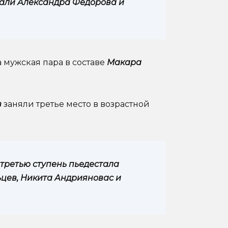
али Александра Федорова и
мужская пара в составе
Макара
в
заняли третье место в возрастной
а третью ступень пьедестала
цев, Никита Андрияновас и