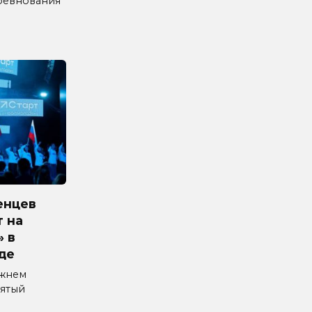
ревнования
енцев
 на
» в
де
ижнем
ятый