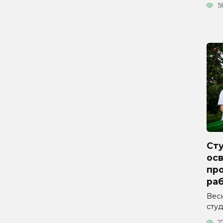
5
Ст
ос
про
ра
Вес
сту
2