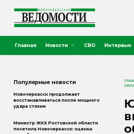
Перейти
к
содержанию
Главная
Новости
СВО
Интервью
ГЛА
Популярные новости
ОБЛ
Новочеркасск продолжает
Ю
восстанавливаться после мощного
удара стихии
в
Министр ЖКХ Ростовской области
о
посетила Новочеркасск: оценка