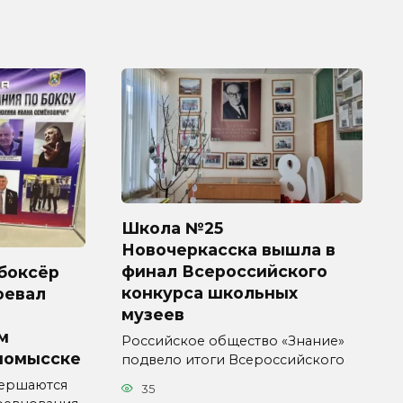
Школа №25
Новочеркасска вышла в
финал Всероссийского
боксёр
конкурса школьных
оевал
музеев
м
Российское общество «Знание»
номысске
подвело итоги Всероссийского
вершаются
35