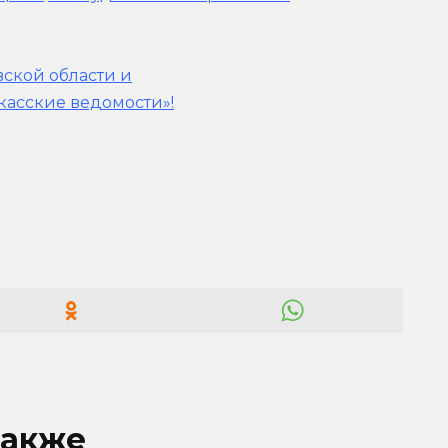
вской области и
касские ведомости»!
также