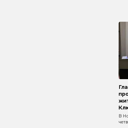
Гл
про
жи
Кл
В Н
четв