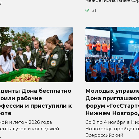
межрегиональные со
8
31
уденты Дона бесплатно
Молодых управл
воили рабочие
Дона приглашают
фессии и приступили к
форум «ГосСтарт
боте
Нижнем Новгоро
ной и летом 2026 года
Со 2 по 4 ноября в Н
денты вузов и колледжей
Новгороде пройдёт п
Всероссийский
7