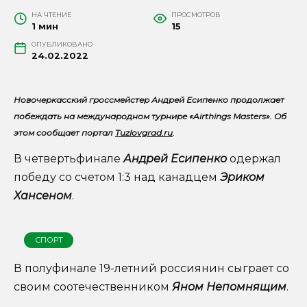
НА ЧТЕНИЕ
ПРОСМОТРОВ
1 мин
15
ОПУБЛИКОВАНО
24.02.2022
Новочеркасский гроссмейстер Андрей Есипенко продолжает
побеждать на международном турнире «Airthings Masters». Об
этом сообщает портал
Tuzlovgrad.ru
.
В четвертьфинале
Андрей Есипенко
одержал
победу со счетом 1:3 над канадцем
Эриком
Хансеном
.
СПОРТ
В полуфинале 19-летний россиянин сыграет со
своим соотечественником
Яном Непомнящим
.