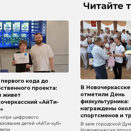
Читайте 
первого кода до
В Новочеркасске
ственного проекта:
отметили День
м живет
физкультурника:
вочеркасский «АйТи-
награждены окол
»
спортсменов и т
ентре цифрового
азования детей «АйТи-куб»
В зале городской Ду
вели
Новочеркасска прош