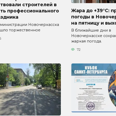
твовали строителей в
Жара до +39°C: п
сть профессионального
погоды в Новоче
аздника
на пятницу и вы
дминистрации Новочеркасска
шло торжественное
В ближайшие дни в
Новочеркасске сохра
5
жаркая погода.
72