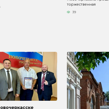
торжественная
6
39
Новочеркасске