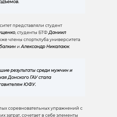
одъемов.
ситет представляли студент
ущенко
, студенты БТФ
Даниил
также члены спортклуба университета
ыбалкин
и
Александр Никалаюк
.
шие результаты среди мужчин и
ная Донского ГАУ стала
ставителям ЮФУ.
лых соревновательных упражнений с
 затрат, сочетает в себе элементы