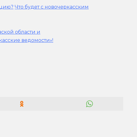
ацию?
Что будет с новочеркасским
вской области и
касские ведомости»!