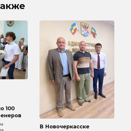
также
о 100
ренеров
мы
В Новочеркасске
ла