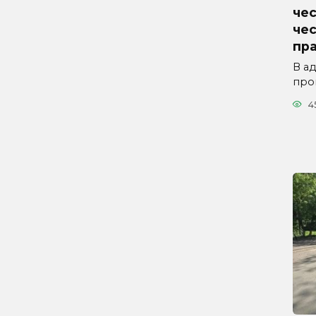
чес
че
пр
В а
про
4