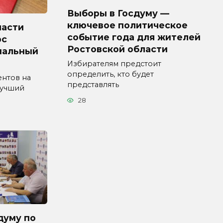
Выборы в Госдуму —
ключевое политическое
ласти
событие года для жителей
рс
Ростовской области
пальный
Избирателям предстоит
определить, кто будет
ентов на
представлять
Лучший
28
думу по