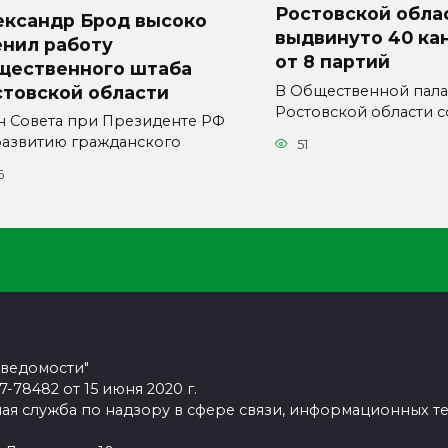
Ростовской обла
ександр Брод высоко
выдвинуто 40 ка
енил работу
от 8 партий
щественного штаба
стовской области
В Общественной пала
Ростовской области с
н Совета при Президенте РФ
развитию гражданского
51
6
 ведомости"
78482 от 15 июня 2020 г.
ая служба по надзору в сфере связи, информационных т