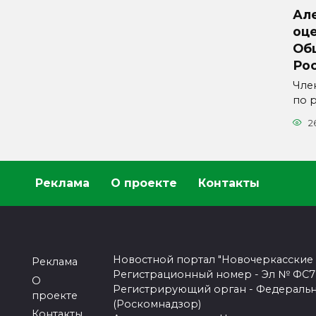
Ал
оц
Об
Ро
Чле
по 
2
Реклама
О проекте
Контакты
Новостной портал "Новочеркасские
Реклама
Регистрационный номер - Эл № ФС77-
О
Регистрирующий орган - Федеральн
проекте
(Роскомнадзор)
Контакты