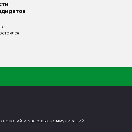
сти
ндидатов
те
остоялся
ехнологий и массовых коммуникаций