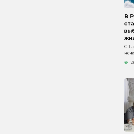
В 
ста
вы
жиз
С 1 
нач
2