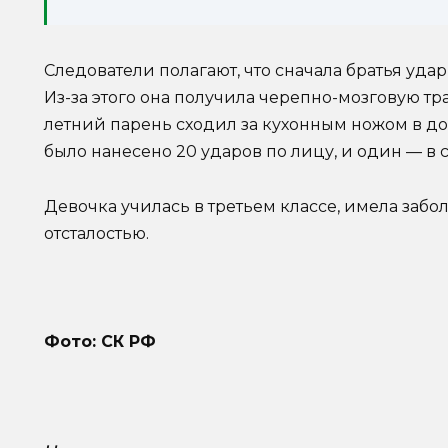
Следователи полагают, что сначала братья уда
Из-за этого она получила черепно-мозговую тра
летний парень сходил за кухонным ножом в до
было нанесено 20 ударов по лицу, и один — в 
Девочка училась в третьем классе, имела забо
отсталостью.
Фото: СК РФ