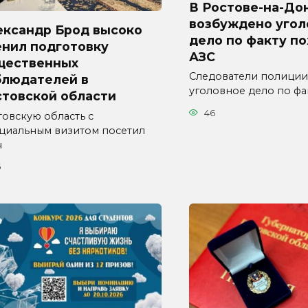
В Ростове-на-До
возбуждено угол
ександр Брод высоко
дело по факту п
енил подготовку
АЗС
щественных
Следователи полиции
блюдателей в
уголовное дело по фа
стовской области
46
товскую область с
циальным визитом посетил
н
6