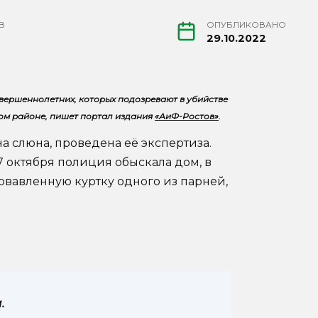
В
ОПУБЛИКОВАНО
29.10.2022
овершеннолетних, которых подозревают в убийстве
ком районе, пишет портал издания
«АиФ-Ростов»
.
на слюна, проведена её экспертиза.
7 октября полиция обыскала дом, в
ровавленную куртку одного из парней,
.