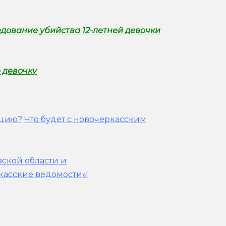
дование убийства 12-летней девочки
 девочку
ацию?
Что будет с новочеркасским
вской области и
касские ведомости»!