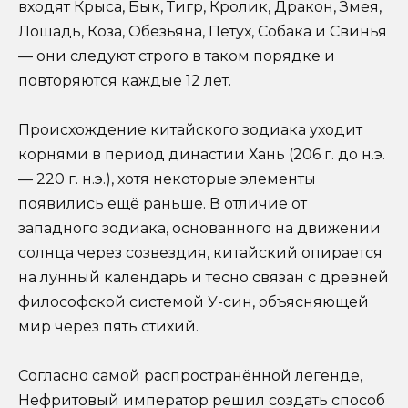
входят Крыса, Бык, Тигр, Кролик, Дракон, Змея,
Лошадь, Коза, Обезьяна, Петух, Собака и Свинья
— они следуют строго в таком порядке и
повторяются каждые 12 лет.
Происхождение китайского зодиака уходит
корнями в период династии Хань (206 г. до н.э.
— 220 г. н.э.), хотя некоторые элементы
появились ещё раньше. В отличие от
западного зодиака, основанного на движении
солнца через созвездия, китайский опирается
на лунный календарь и тесно связан с древней
философской системой У-син, объясняющей
мир через пять стихий.
Согласно самой распространённой легенде,
Нефритовый император решил создать способ