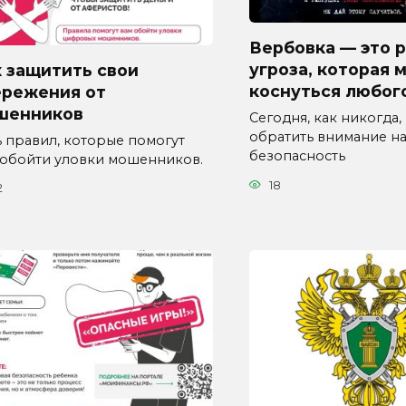
Вербовка — это 
угроза, которая 
 защитить свои
коснуться любог
ережения от
шенников
Сегодня, как никогда,
обратить внимание н
ь правил, которые помогут
безопасность
 обойти уловки мошенников.
18
2