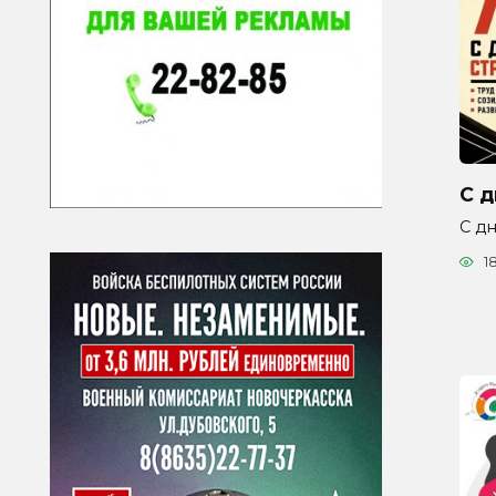
С д
С дн
1