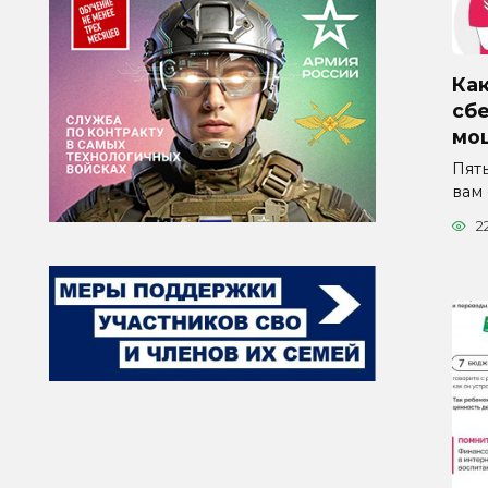
Как
сб
мо
Пят
вам
2