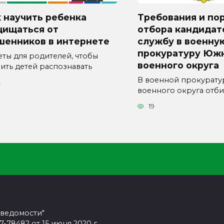
 научить ребенка
Требования и по
щищаться от
отбора кандидат
шенников в интернете
службу в военну
прокуратуру Юж
еты для родителей, чтобы
военного округа
чить детей распознавать
В военной прокурат
4
военного округа отб
19
 ведомости"
78482 от 15 июня 2020 г.