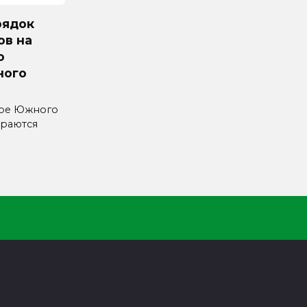
рядок
ов на
ю
ного
уре Южного
ираются