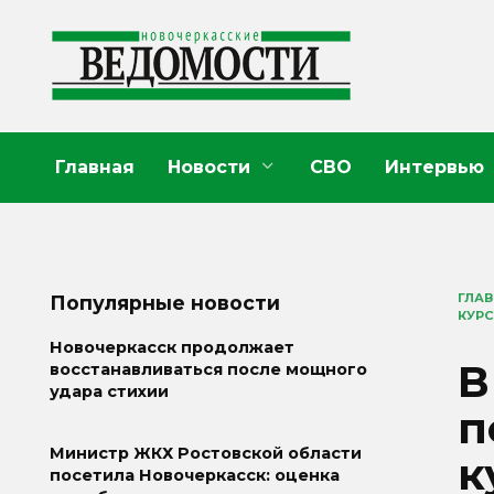
Перейти
к
содержанию
Главная
Новости
СВО
Интервью
ГЛА
Популярные новости
КУР
Новочеркасск продолжает
В
восстанавливаться после мощного
удара стихии
п
Министр ЖКХ Ростовской области
к
посетила Новочеркасск: оценка