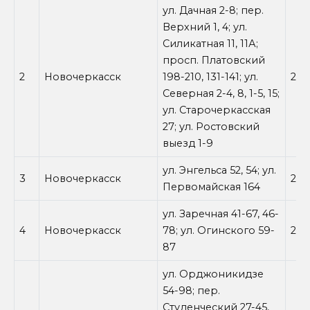
ул. Дачная 2-8; пер.
Верхний 1, 4; ул.
Силикатная 11, 11А;
просп. Платовский
2
Новочеркасск
198-210, 131-141; ул.
25.
Северная 2-4, 8, 1-5, 15;
ул. Старочеркасская
27; ул. Ростовский
выезд 1-9
ул. Энгельса 52, 54; ул.
3
Новочеркасск
25.
Первомайская 164
ул. Заречная 41-67, 46-
4
Новочеркасск
78; ул. Огинского 59-
25.
87
ул. Орджоникидзе
54-98; пер.
Студенческий 27-45,