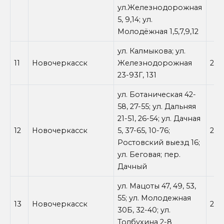
ул.Железнодорожная
5, 9,14; ул.
Молодёжная 1,5,7,9,12
ул. Калмыкова; ул.
11
Новочеркасск
Железнодорожная
28.
23-93Г, 131
ул. Ботаническая 42-
58, 27-55; ул. Дальняя
21-51, 26-54; ул. Дачная
12
Новочеркасск
5, 37-65, 10-76;
28.
Ростовский выезд 16;
ул. Беговая; пер.
Дачный
ул. Мацоты 47, 49, 53,
55; ул. Молодежная
13
Новочеркасск
28.
30Б, 32-40; ул.
Толбухина 2-8