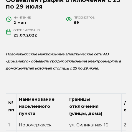
по 29 июля
НА ЧТЕНИЕ
ПРОСМОТРОВ
2 мин
69
ОПУБЛИКОВАНО
25.07.2022
Новочеркасские межрайонные электрические сети АО
«Донэнерго» объявили график отключения электроэнергии в
домах жителей казачьей столицы с 25 по 29 июля.
Наименование
Границы
№
Да
населенного
отключения
пп
от
пункта
(улицы, дома)
1
Новочеркасск
ул. Силикатная 16
25.