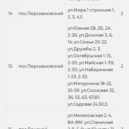
ул.Мира 1 строения 1,
14
пос.Персиановский
28.
2, 3, 4,5
ул.Южная 2В, 2Б, 2А,
2-36; ул.Донская 3, 6,
14; ул.Семьи 20-22;
ул.Дружбы 2, 3;
ул.Октябрьская 1-15,
2-20; ул.Майская 1-39,
15
пос.Персиановский
28.
2-30; ул.Набережная
1-23, 2-32;
ул.Мичурнина 18-22,
25-59; ул.Сосновая 32,
36, 53, 63, 67,81;
ул.Садовая 24,30,5;
ул.Мелиховская 2, 4,
8А-8М; ул.Станичная