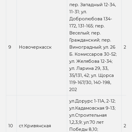
пер. Западный 12-34,
11-31; ул.
Добролюбова 134-
172, 131-165; пер.
Веселый; пер.
Гражданский; пер.
9
Новочеркасск
Виноградный; ул. 26
27.
Б. Комиссаров 30-52;
ул. Желябова 12-34;
ул. Ларина 29, 33,
35/131, 42; ул. Щорса
119-167/30, 140-198,
202
ул.Дорурс 1-11А, 2-12;
ул.Кадамовская 9-13;
ул.Строительная
1,2,3,9; ул.70 лет
10
ст.Кривянская
27.
Победы 8,10;