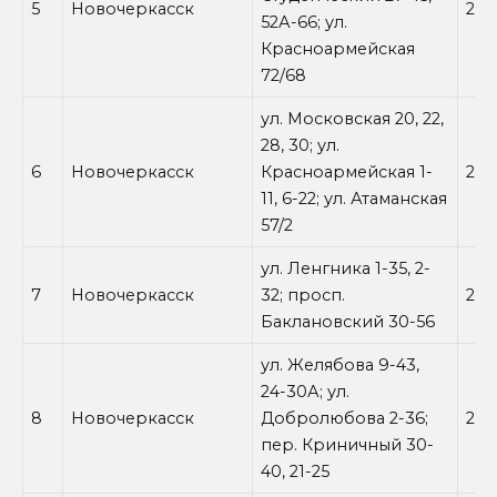
5
Новочеркасск
26.
52А-66; ул.
Красноармейская
72/68
ул. Московская 20, 22,
28, 30; ул.
6
Новочеркасск
Красноармейская 1-
26.
11, 6-22; ул. Атаманская
57/2
ул. Ленгника 1-35, 2-
7
Новочеркасск
32; просп.
27.
Баклановский 30-56
ул. Желябова 9-43,
24-30А; ул.
8
Новочеркасск
Добролюбова 2-36;
27.
пер. Криничный 30-
40, 21-25