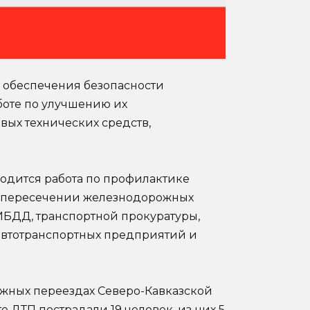
 обеспечения безопасности
боте по улучшению их
вых технических средств,
одится работа по профилактике
 пересечении железнодорожных
ИБДД, транспортной прокуратуры,
автотранспортных предприятий и
жных переездах Северо-Кавказской
е ДТП пострадали 19 человек, из них 5