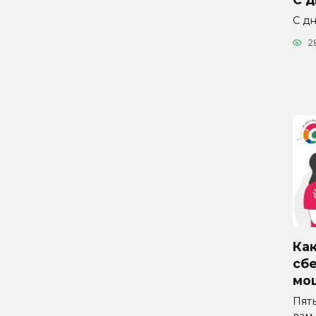
С дн
2
Как
сб
мо
Пят