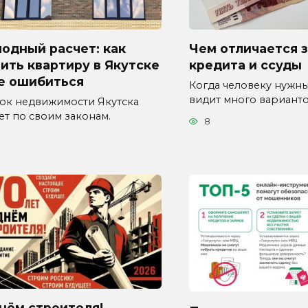
одный расчет: как
Чем отличается 
ить квартиру в Якутске
кредита и ссуды
не ошибиться
Когда человеку нужны
видит много вариант
ок недвижимости Якутска
ет по своим законам.
8
нём строителя!