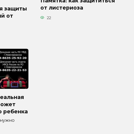
Памятка: как защититься
от листериоза
я защиты
й от
22
реальная
может
о ребенка
 нужно
а