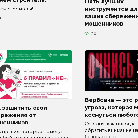
Пять лучших
инструментов дл
ём строителя!
ваших сбережени
8
мошенников
20
Вербовка — это 
угроза, которая 
 защитить свои
коснуться любог
ережения от
шенников
Сегодня, как никогда,
обратить внимание н
ь правил, которые помогут
безопасность