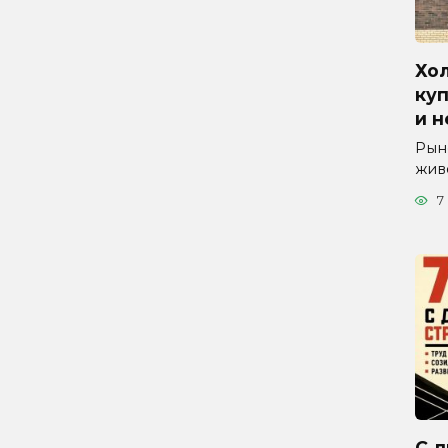
Хол
куп
и 
Рын
жив
7
С д