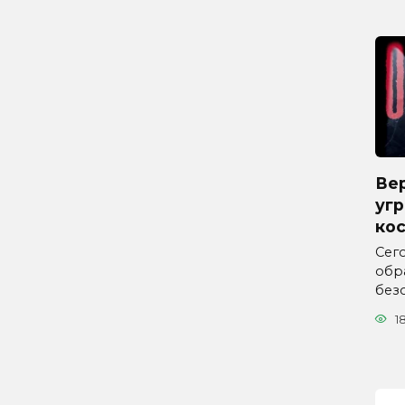
Вер
угр
ко
Сего
обр
без
1