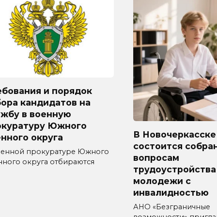
ебования и порядок
ора кандидатов на
ужбу в военную
окуратуру Южного
В Новочеркасске
нного округа
состоится собра
оенной прокуратуре Южного
вопросам
нного округа отбираются
трудоустройства
9
молодежи с
инвалидностью
АНО «Безграничные
возможности» пригл