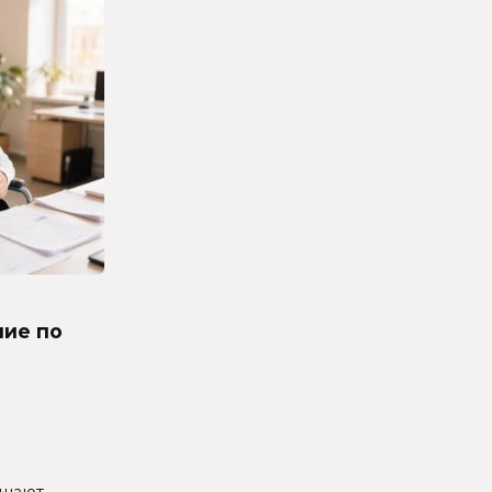
ние по
ашают