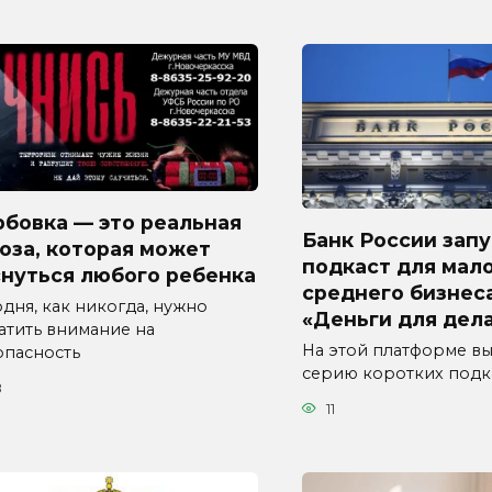
бовка — это реальная
Банк России зап
оза, которая может
подкаст для мало
снуться любого ребенка
среднего бизнеса
дня, как никогда, нужно
«Деньги для дел
атить внимание на
На этой платформе вы
опасность
серию коротких подк
8
11