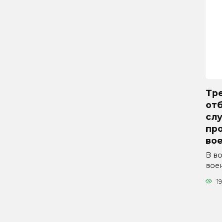
Тр
отб
сл
пр
вое
В в
вое
1