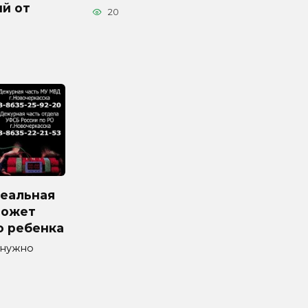
й от
20
реальная
может
о ребенка
 нужно
а