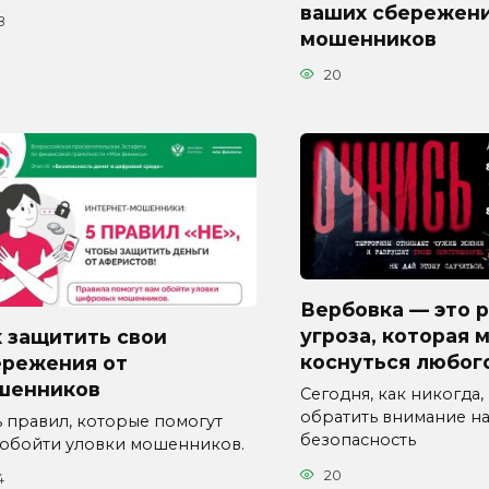
ваших сбережени
8
мошенников
20
Вербовка — это 
угроза, которая 
 защитить свои
коснуться любог
ережения от
шенников
Сегодня, как никогда,
обратить внимание н
ь правил, которые помогут
безопасность
 обойти уловки мошенников.
20
4