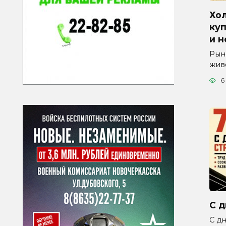
Хол
куп
и 
Рын
жив
6
С д
С дн