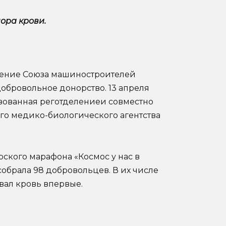
ора крови.
еление Союза машиностроителей
обровольное донорство. 13 апреля
изованная реготделениеи совместно
го медико-биологического агентства
ского марафона «Космос у нас в
собрала 98 добровольцев. В их числе
авал кровь впервые.