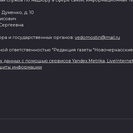
ая служба по надзору в сфере связи, информационных т
 Думенко, д. 10
рисович
 Сергеевна
ра и государственных органов:
vedomostin@mail.ru
ной ответственностью "Редакция газеты "Новочеркасские
данных с помощью сервисов Yandex.Metrika, LiveInternet, 
ащиты информации