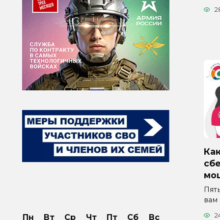
2
Как
сб
мо
Пят
вам
2
Пн
Вт
Ср
Чт
Пт
Сб
Вс