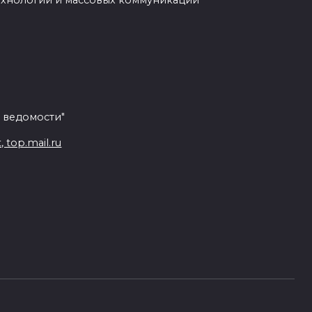
ехнологий и массовых коммуникаций
 ведомости"
top.mail.ru