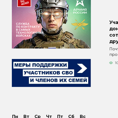
Уч
дон
со
др
Поч
про
1
Пн
Вт
Ср
Чт
Пт
Сб
Вс