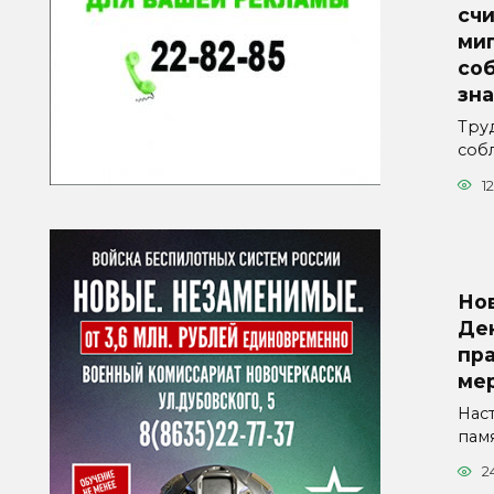
счи
ми
со
зна
Тру
соб
1
Но
Де
пр
ме
Нас
пам
2