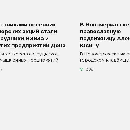
астниками весенних
В Новочеркасске
орских акций стали
православную
трудники НЭВЗа и
подвижницу Але
угих предприятий Дона
Юсину
ти четыреста сотрудников
В Новочеркасске на с
мышленных предприятий
городском кладбище
07
398