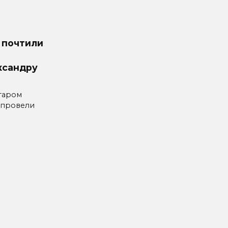
 почтили
ксандру
таром
 провели