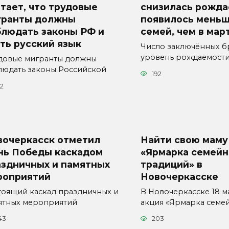
тает, что трудовые
снизилась рожда
гранты должны
появилось меньш
блюдать законы РФ и
семей, чем в мар
ть русский язык
Число заключённых б
уровень рождаемост
довые мигранты должны
людать законы Российской
192
22
вочеркасск отметил
Найти свою маму
нь Победы каскадом
«Ярмарка семей
аздничных и памятных
традиций» в
роприятий
Новочеркасске
тоящий каскад праздничных и
В Новочеркасске 18 м
ятных мероприятий
акция «Ярмарка семе
43
203