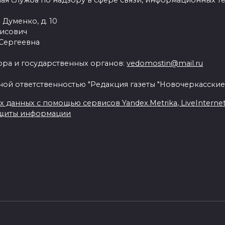
ая служба по надзору в сфере связи, информационных т
 Думенко, д. 10
рисович
 Сергеевна
ра и государственных органов:
vedomostin@mail.ru
ной ответственностью "Редакция газеты "Новочеркасские
данных с помощью сервисов Yandex.Metrika, LiveInternet, 
ащиты информации