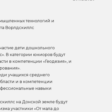
ромышленных технологий и
ата Ворлдскиллс
частие дети дошкольного
». В категории юниоров будут
сти в компетенции «Геодезия», и
рования».
еди учащихся среднего
бласти и в компетенции
рофессиональные навыки
скиллс на Донской земле будут
зма участники «От мала до