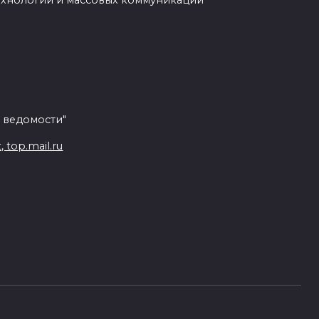
ехнологий и массовых коммуникаций
 ведомости"
top.mail.ru