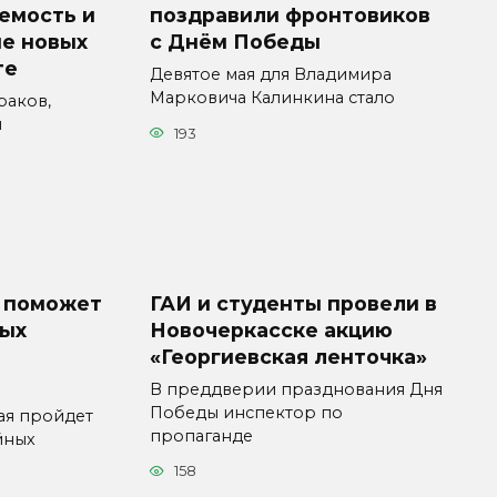
емость и
поздравили фронтовиков
е новых
с Днём Победы
те
Девятое мая для Владимира
Марковича Калинкина стало
раков,
и
193
 поможет
ГАИ и студенты провели в
ных
Новочеркасске акцию
«Георгиевская ленточка»
В преддверии празднования Дня
Победы инспектор по
ая пройдет
пропаганде
йных
158