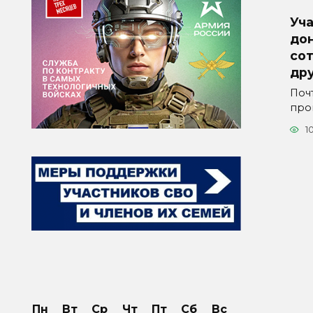
Уч
дон
со
др
Поч
про
1
Пн
Вт
Ср
Чт
Пт
Сб
Вс