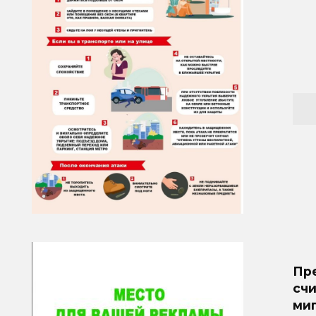
Пр
счи
ми