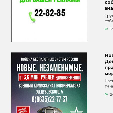
со
зна
Тру
соб
1
Но
Де
пр
ме
Нас
пам
2