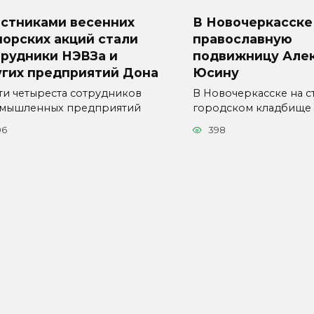
астниками весенних
В Новочеркасске
орских акций стали
православную
трудники НЭВЗа и
подвижницу Але
угих предприятий Дона
Юсину
ти четыреста сотрудников
В Новочеркасске на с
мышленных предприятий
городском кладбище
06
398