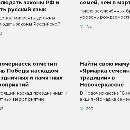
блюдать законы РФ и
семей, чем в мар
ть русский язык
Число заключённых б
уровень рождаемост
довые мигранты должны
людать законы Российской
192
22
вочеркасск отметил
Найти свою маму
нь Победы каскадом
«Ярмарка семей
аздничных и памятных
традиций» в
роприятий
Новочеркасске
тоящий каскад праздничных и
В Новочеркасске 18 м
ятных мероприятий
акция «Ярмарка семе
43
203