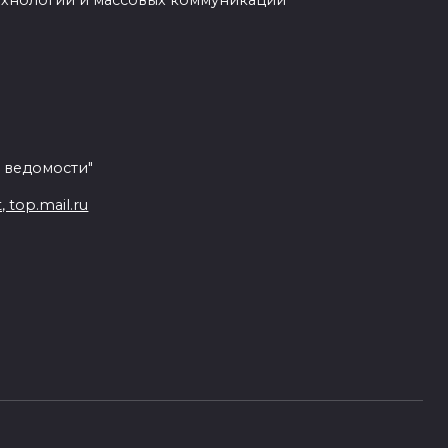
ехнологий и массовых коммуникаций
 ведомости"
top.mail.ru