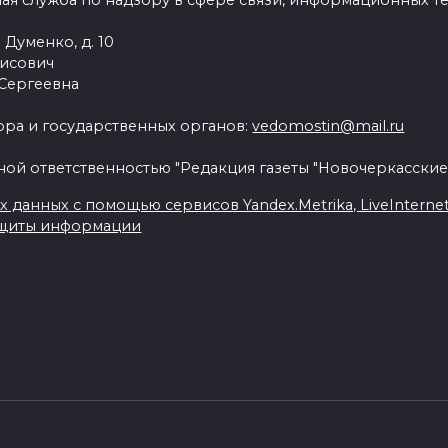
ая служба по надзору в сфере связи, информационных т
 Думенко, д. 10
рисович
 Сергеевна
ра и государственных органов:
vedomostin@mail.ru
ной ответственностью "Редакция газеты "Новочеркасские
данных с помощью сервисов Yandex.Metrika, LiveInternet, 
ащиты информации