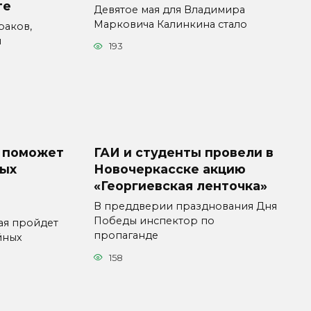
те
Девятое мая для Владимира
Марковича Калинкина стало
раков,
и
193
 поможет
ГАИ и студенты провели в
ных
Новочеркасске акцию
«Георгиевская ленточка»
В преддверии празднования Дня
Победы инспектор по
ая пройдет
пропаганде
йных
158