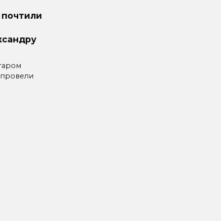
 почтили
ксандру
таром
 провели