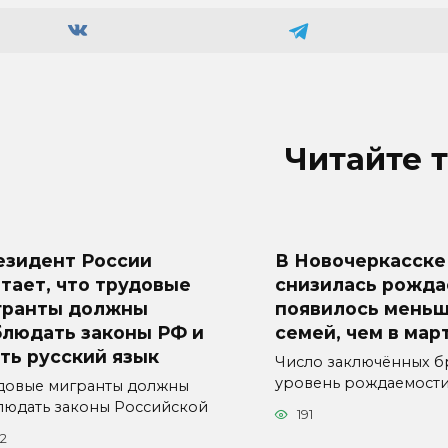
Читайте 
езидент России
В Новочеркасске
тает, что трудовые
снизилась рожда
гранты должны
появилось меньш
блюдать законы РФ и
семей, чем в мар
ть русский язык
Число заключённых б
уровень рождаемост
довые мигранты должны
людать законы Российской
191
22