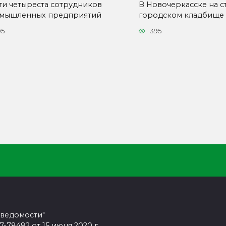
ти четыреста сотрудников
В Новочеркасске на с
мышленных предприятий
городском кладбище
05
395
 ведомости"
78482 от 15 июня 2020 г.