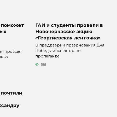
 поможет
ГАИ и студенты провели в
ных
Новочеркасске акцию
«Георгиевская ленточка»
В преддверии празднования Дня
Победы инспектор по
ая пройдет
пропаганде
йных
156
 почтили
ксандру