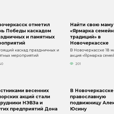
вочеркасск отметил
Найти свою маму
нь Победы каскадом
«Ярмарка семей
аздничных и памятных
традиций» в
роприятий
Новочеркасске
тоящий каскад праздничных и
В Новочеркасске 18 м
ятных мероприятий
акция «Ярмарка семе
40
201
астниками весенних
В Новочеркасске
орских акций стали
православную
трудники НЭВЗа и
подвижницу Але
угих предприятий Дона
Юсину