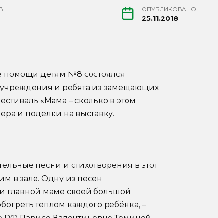
В
ОПУБЛИКОВАНО
25.11.2018
ре помощи детям №8 состоялся
и учреждения и ребята из замещающих
стиваль «Мама – сколько в этом
мера и поделки на выставку.
тельные песни и стихотворения в этот
м в зале. Одну из песен
и главной маме своей большой
обогреть теплом каждого ребёнка, –
ю РФ Ларисе Валентиновне Тёминой.