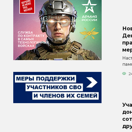
Но
Де
пр
ме
Нас
пам
2
Уч
дон
со
др