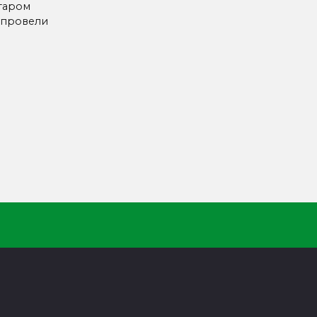
таром
 провели