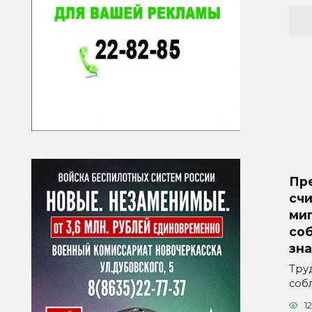
Пр
счи
ми
со
зна
Тру
соб
1