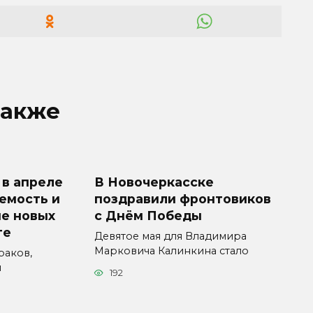
также
 в апреле
В Новочеркасске
емость и
поздравили фронтовиков
е новых
с Днём Победы
те
Девятое мая для Владимира
Марковича Калинкина стало
раков,
и
192