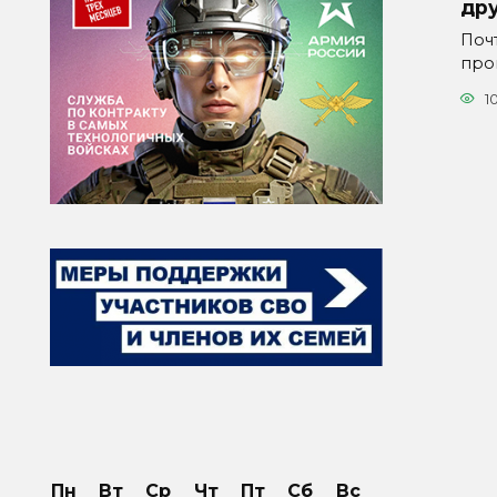
др
Поч
про
1
Пн
Вт
Ср
Чт
Пт
Сб
Вс