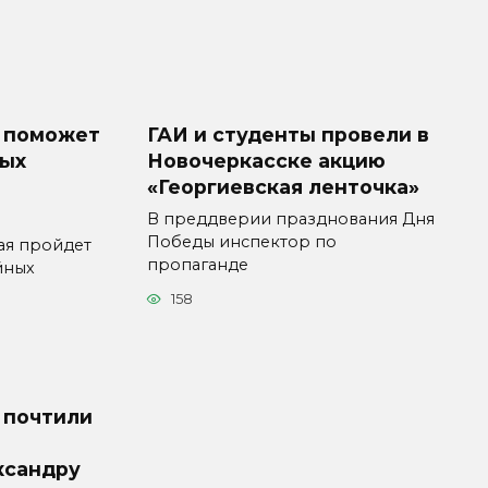
 поможет
ГАИ и студенты провели в
ных
Новочеркасске акцию
«Георгиевская ленточка»
В преддверии празднования Дня
Победы инспектор по
ая пройдет
пропаганде
йных
158
 почтили
ксандру