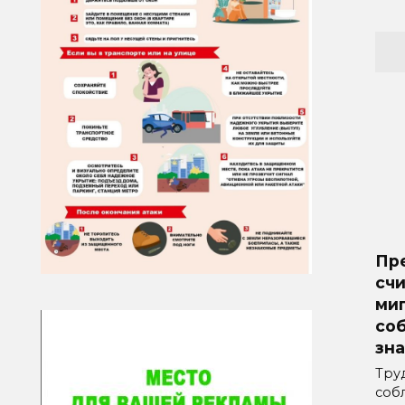
Пр
счи
ми
со
зна
Тру
соб