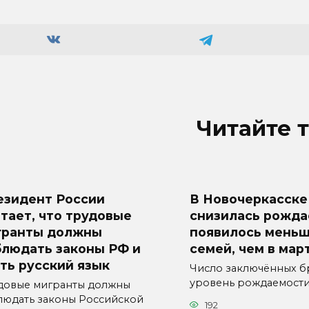
Читайте 
езидент России
В Новочеркасске
тает, что трудовые
снизилась рожда
гранты должны
появилось меньш
блюдать законы РФ и
семей, чем в мар
ть русский язык
Число заключённых б
уровень рождаемост
довые мигранты должны
людать законы Российской
192