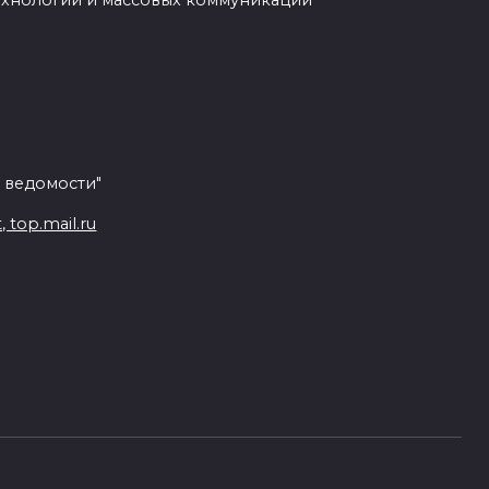
ехнологий и массовых коммуникаций
 ведомости"
top.mail.ru