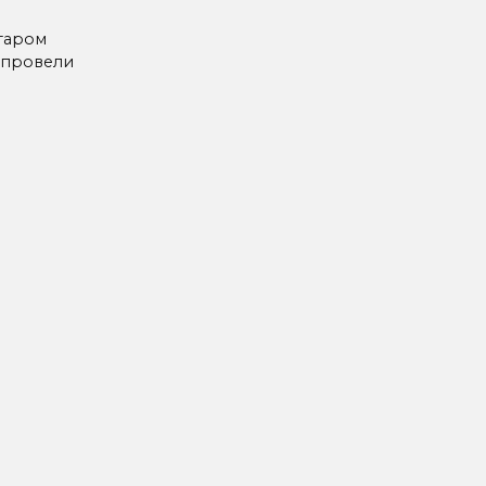
таром
 провели