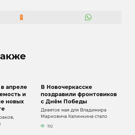
также
 в апреле
В Новочеркасске
емость и
поздравили фронтовиков
е новых
с Днём Победы
те
Девятое мая для Владимира
Марковича Калинкина стало
раков,
и
192