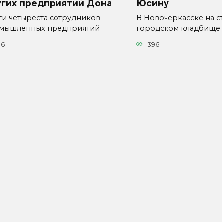
угих предприятий Дона
Юсину
ти четыреста сотрудников
В Новочеркасске на с
мышленных предприятий
городском кладбище
06
396