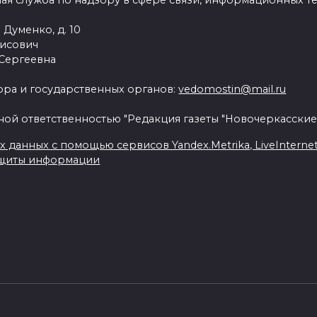
ая служба по надзору в сфере связи, информационных т
 Думенко, д. 10
рисович
 Сергеевна
ра и государственных органов:
vedomostin@mail.ru
ной ответственностью "Редакция газеты "Новочеркасские
данных с помощью сервисов Yandex.Metrika, LiveInternet, 
ащиты информации