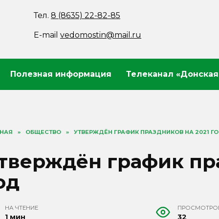
Тел.
8 (8635) 22-82-85
E-mail
vedomostin@mail.ru
Полезная информация
Телеканал «Донская
ВНАЯ
»
ОБЩЕСТВО
»
УТВЕРЖДЁН ГРАФИК ПРАЗДНИКОВ НА 2021 Г
тверждён график пра
од
НА ЧТЕНИЕ
ПРОСМОТРО
1 мин
32