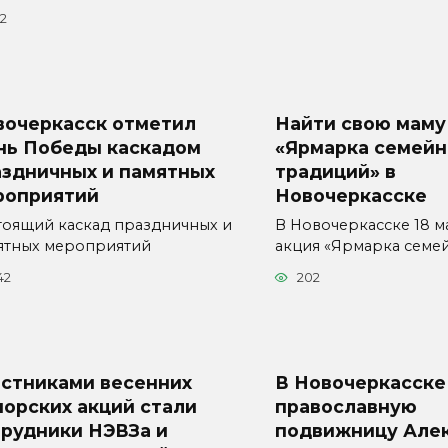
22
вочеркасск отметил
Найти свою маму
нь Победы каскадом
«Ярмарка семей
аздничных и памятных
традиций» в
роприятий
Новочеркасске
тоящий каскад праздничных и
В Новочеркасске 18 м
ятных мероприятий
акция «Ярмарка семе
42
202
астниками весенних
В Новочеркасске
орских акций стали
православную
трудники НЭВЗа и
подвижницу Але