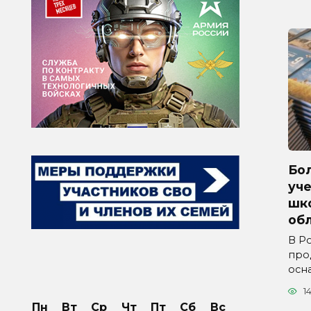
Бол
уче
шк
обл
В Р
про
осн
1
Пн
Вт
Ср
Чт
Пт
Сб
Вс