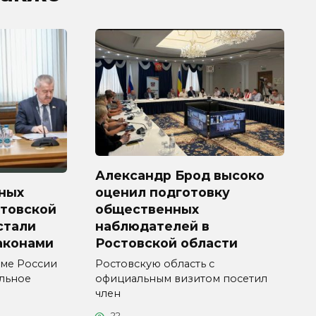
Александр Брод высоко
ных
оценил подготовку
стовской
общественных
 стали
наблюдателей в
аконами
Ростовской области
уме России
Ростовскую область с
ельное
официальным визитом посетил
член
22