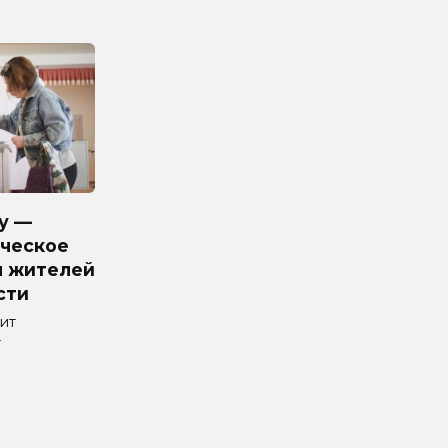
у —
ческое
я жителей
сти
ит
т