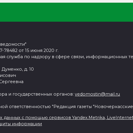
 ведомости"
78482 от 15 июня 2020 г.
ая служба по надзору в сфере связи, информационных т
 Думенко, д. 10
рисович
 Сергеевна
ра и государственных органов:
vedomostin@mail.ru
ной ответственностью "Редакция газеты "Новочеркасские
данных с помощью сервисов Yandex.Metrika, LiveInternet, 
ащиты информации