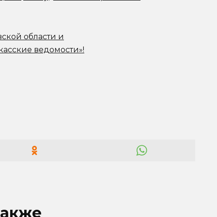
вской области и
касские ведомости»!
также