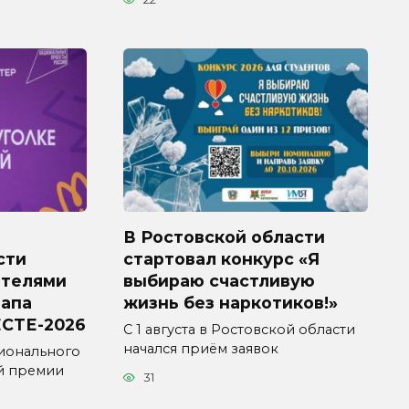
В Ростовской области
сти
стартовал конкурс «Я
ителями
выбираю счастливую
тапа
жизнь без наркотиков!»
СТЕ-2026
С 1 августа в Ростовской области
начался приём заявок
ионального
й премии
31