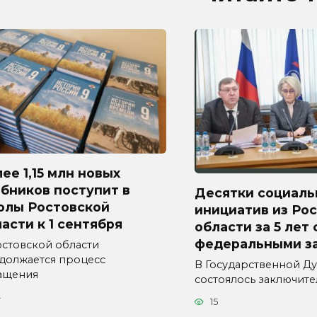
ее 1,15 млн новых
бников поступит в
Десятки социаль
олы Ростовской
инициатив из Ро
асти к 1 сентября
области за 5 лет
федеральными з
остовской области
должается процесс
В Государственной Д
ащения
состоялось заключит
4
15