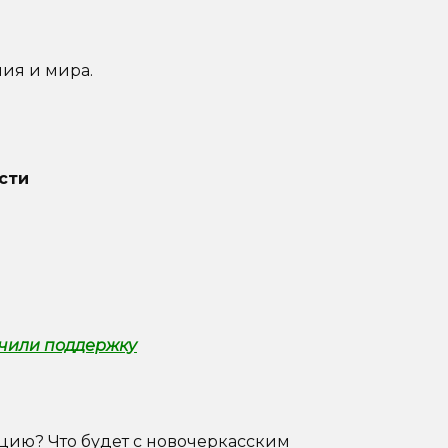
чия и мира.
асти
учили поддержку
ацию?
Что будет с новочеркасским