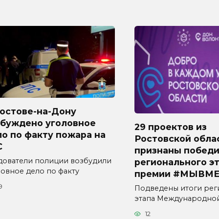
Ростове-на-Дону
збуждено уголовное
29 проектов из
о по факту пожара на
Ростовской обла
С
признаны побед
дователи полиции возбудили
регионального э
ловное дело по факту
премии #МЫВМЕ
9
Подведены итоги рег
этапа Международно
12