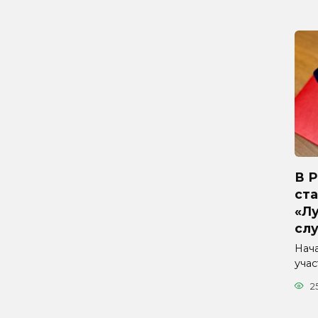
В 
ста
«Л
сл
Нач
уча
2