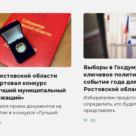
Выборы в Госдум
ключевое полити
Ростовской области
событие года дл
ртовал конкурс
Ростовской обла
учший муниципальный
ужащий»
Избирателям предсто
определить, кто буде
ался прием документов на
представлять
стие в конкурсе «Лучший
30
5