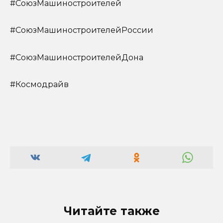
#СоюзМашиностроителей
#СоюзМашиностроителейРоссии
#СоюзМашиностроителейДона
#Космодрайв
Читайте также