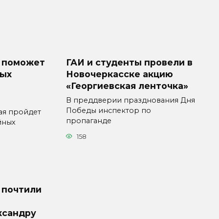
 поможет
ГАИ и студенты провели в
ных
Новочеркасске акцию
«Георгиевская ленточка»
В преддверии празднования Дня
Победы инспектор по
ая пройдет
пропаганде
йных
158
 почтили
ксандру