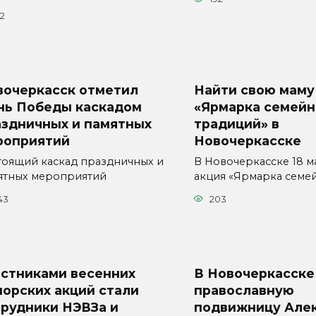
22
вочеркасск отметил
Найти свою маму
нь Победы каскадом
«Ярмарка семей
аздничных и памятных
традиций» в
роприятий
Новочеркасске
тоящий каскад праздничных и
В Новочеркасске 18 м
ятных мероприятий
акция «Ярмарка семе
43
203
астниками весенних
В Новочеркасске
орских акций стали
православную
трудники НЭВЗа и
подвижницу Але