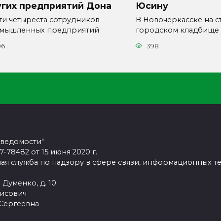
угих предприятий Дона
Юсину
ти четыреста сотрудников
В Новочеркасске на с
мышленных предприятий
городском кладбище
06
398
 ведомости"
78482 от 15 июня 2020 г.
ая служба по надзору в сфере связи, информационных т
 Думенко, д. 10
рисович
 Сергеевна