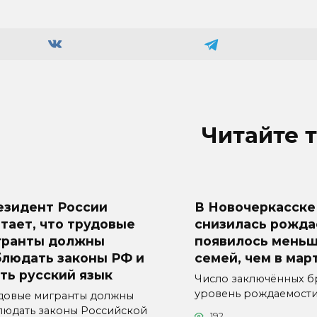
Читайте 
езидент России
В Новочеркасске
тает, что трудовые
снизилась рожда
гранты должны
появилось меньш
блюдать законы РФ и
семей, чем в мар
ть русский язык
Число заключённых б
уровень рождаемост
довые мигранты должны
людать законы Российской
192