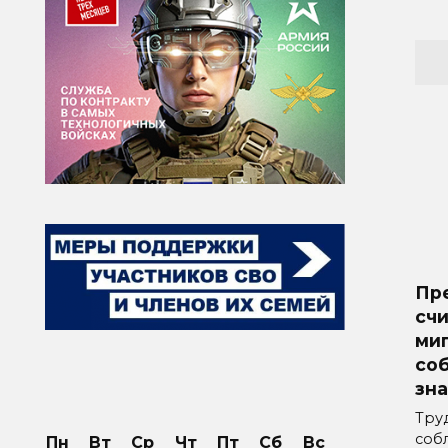
Пр
счи
ми
со
зна
Тру
соб
Пн
Вт
Ср
Чт
Пт
Сб
Вс