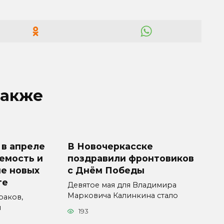
также
 в апреле
В Новочеркасске
емость и
поздравили фронтовиков
е новых
с Днём Победы
те
Девятое мая для Владимира
Марковича Калинкина стало
раков,
и
193