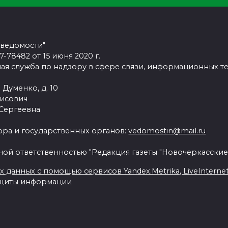
 ведомости"
78482 от 15 июня 2020 г.
ая служба по надзору в сфере связи, информационных т
 Думенко, д. 10
рисович
 Сергеевна
ра и государственных органов:
vedomostin@mail.ru
ной ответственностью "Редакция газеты "Новочеркасские
данных с помощью сервисов Yandex.Metrika, LiveInternet, 
ащиты информации