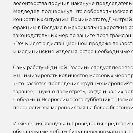
волонтерства поручил накануне председател
Медведев, подчеркнув, что добровольческая 
конкретных ситуаций. Помимо этого, Дмитрий
фракции в Госдуме в максимально короткие с
законодательных мер по защите прав граждан
«Речь идет о дистанционной продаже лекарст
и медицинские изделия, остро необходимые с
Саму работу «Единой России» следует переве
минимизировать количество массовых мероп
«Что касается проведения крупных мероприят
заранее, – нужно посмотреть, когда и как их ор
Победы» и Всероссийского субботника. Посмот
перенести эти мероприятия на более благопри
Изменения коснутся и проведения предварите
обязательные дебаты будут переформатиров