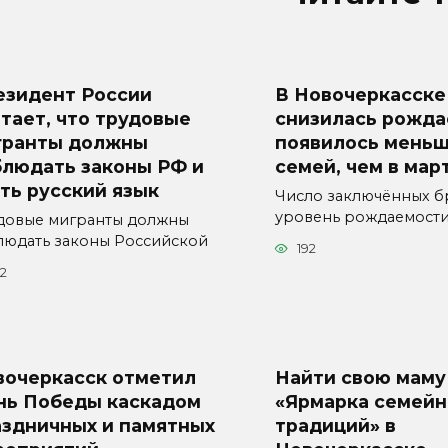
езидент России
В Новочеркасске
тает, что трудовые
снизилась рожда
гранты должны
появилось меньш
блюдать законы РФ и
семей, чем в мар
ть русский язык
Число заключённых б
уровень рождаемост
довые мигранты должны
людать законы Российской
192
22
вочеркасск отметил
Найти свою маму
нь Победы каскадом
«Ярмарка семей
аздничных и памятных
традиций» в