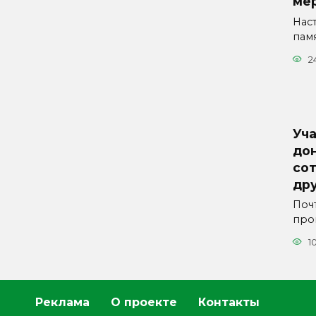
ме
Нас
пам
2
Уч
дон
со
др
Поч
про
1
Реклама
О проекте
Контакты