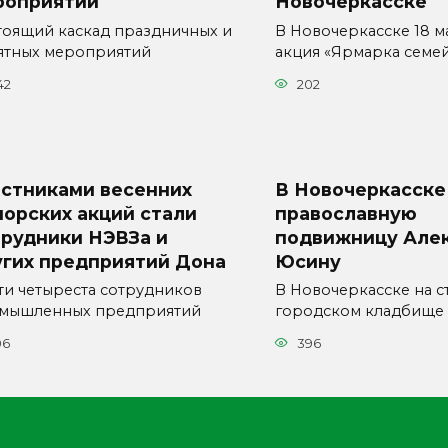
роприятий
Новочеркасске
тоящий каскад праздничных и
В Новочеркасске 18 м
ятных мероприятий
акция «Ярмарка семе
42
202
астниками весенних
В Новочеркасске
орских акций стали
православную
трудники НЭВЗа и
подвижницу Але
угих предприятий Дона
Юсину
ти четыреста сотрудников
В Новочеркасске на с
мышленных предприятий
городском кладбище
06
396