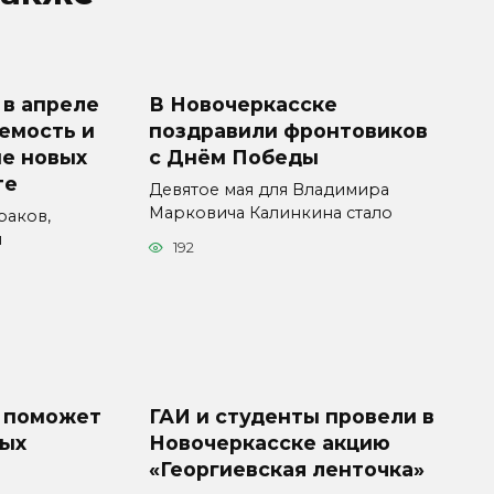
 в апреле
В Новочеркасске
емость и
поздравили фронтовиков
е новых
с Днём Победы
те
Девятое мая для Владимира
Марковича Калинкина стало
раков,
и
192
 поможет
ГАИ и студенты провели в
ных
Новочеркасске акцию
«Георгиевская ленточка»