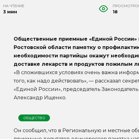
НА ЧТЕНИЕ
ПРОСМОТРО
3 мин
18
Общественные приемные «Единой России» 
Ростовской области памятку о профилакти
необходимости партийцы окажут необходим
доставке лекарств и продуктов пожилым л
«В сложившихся условиях очень важна инфо
того, как надо действовать», — рассказал сек
«Единой России», председатель Законодатель
Александр Ищенко.
ОБЩЕСТВО
Он сообщил, что в Региональную и местные о
приемные депутатов-единороссов памятка на