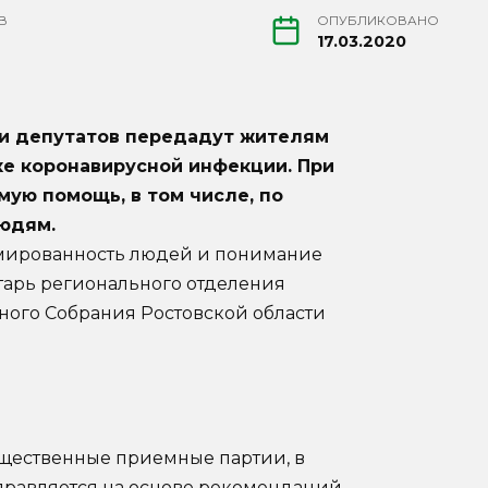
В
ОПУБЛИКОВАНО
17.03.2020
и депутатов передадут жителям
ке коронавирусной инфекции. При
ую помощь, в том числе, по
юдям.
рмированность людей и понимание
ретарь регионального отделения
ного Собрания Ростовской области
бщественные приемные партии, в
правляется на основе рекомендаций