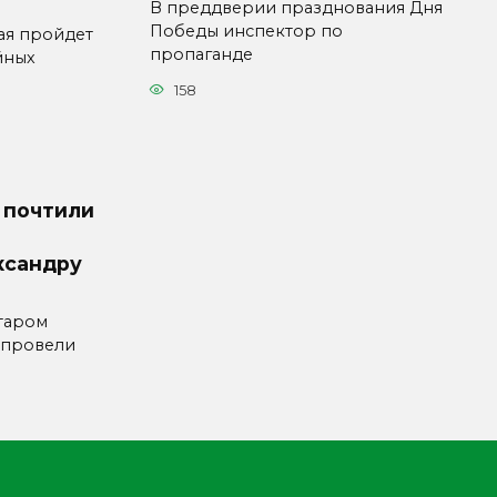
В преддверии празднования Дня
Победы инспектор по
ая пройдет
пропаганде
йных
158
 почтили
ксандру
таром
 провели