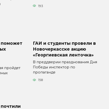
и
193
 поможет
ГАИ и студенты провели в
ных
Новочеркасске акцию
«Георгиевская ленточка»
В преддверии празднования Дня
Победы инспектор по
ая пройдет
пропаганде
йных
158
 почтили