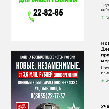
Тру
соб
1
Но
Де
пр
ме
Нас
пам
2
Уч