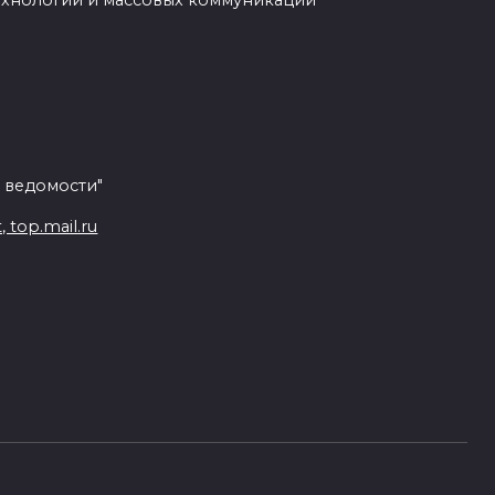
ехнологий и массовых коммуникаций
 ведомости"
top.mail.ru