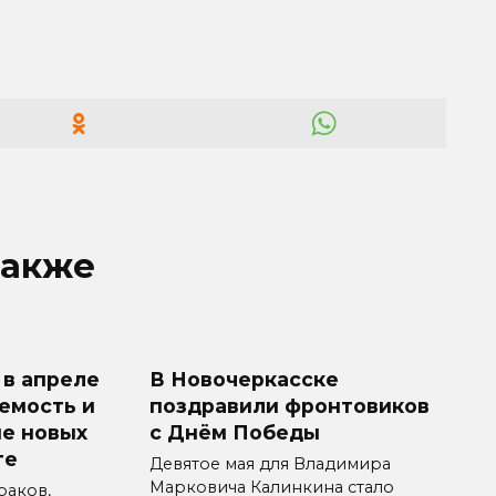
также
 в апреле
В Новочеркасске
емость и
поздравили фронтовиков
е новых
с Днём Победы
те
Девятое мая для Владимира
Марковича Калинкина стало
раков,