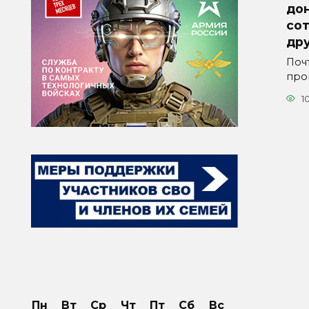
дон
со
др
Поч
про
1
Пн
Вт
Ср
Чт
Пт
Сб
Вс