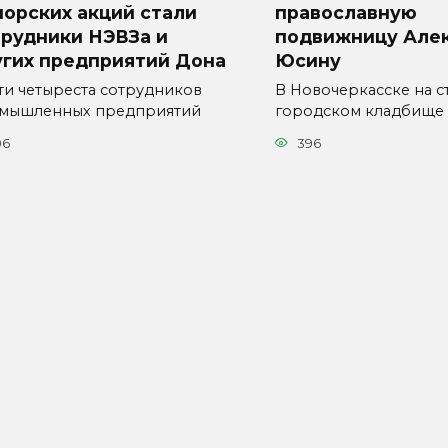
орских акций стали
православную
трудники НЭВЗа и
подвижницу Але
угих предприятий Дона
Юсину
ти четыреста сотрудников
В Новочеркасске на с
мышленных предприятий
городском кладбище
06
396