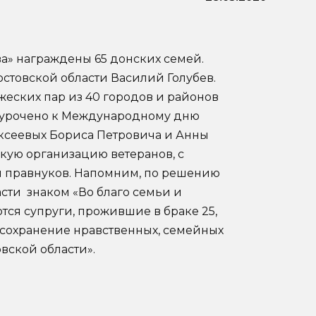
ва» награждены 65 донских семей.
стовской области Василий Голубев.
еских пар из 40 городов и районов
иурочено к Международному дню
ксеевых Бориса Петровича и Анны
кую организацию ветеранов, с
 и правнуков. Напомним, по решению
асти знаком «Во благо семьи и
ся супруги, прожившие в браке 25,
«За сохранение нравственных, семейных
вской области».