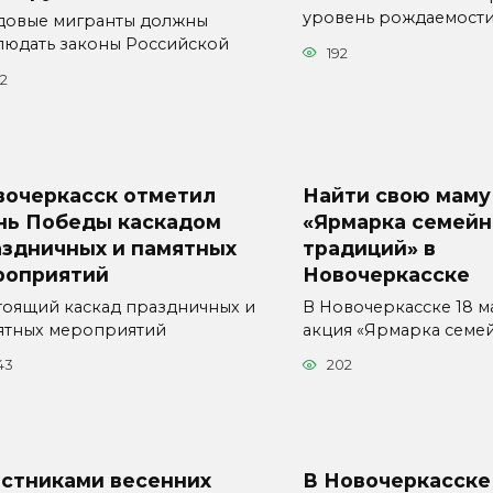
уровень рождаемост
довые мигранты должны
людать законы Российской
192
22
вочеркасск отметил
Найти свою маму
нь Победы каскадом
«Ярмарка семей
аздничных и памятных
традиций» в
роприятий
Новочеркасске
тоящий каскад праздничных и
В Новочеркасске 18 м
ятных мероприятий
акция «Ярмарка семе
43
202
астниками весенних
В Новочеркасске