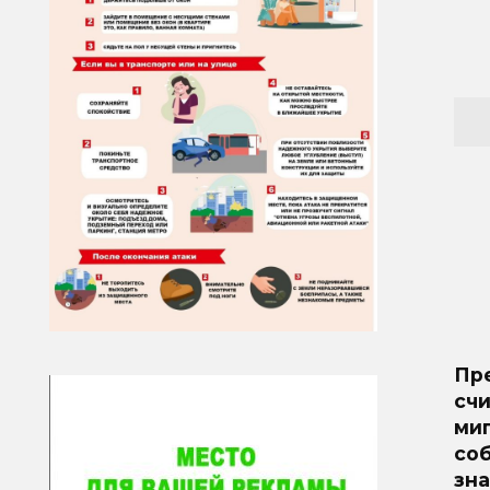
Пр
счи
ми
со
зна