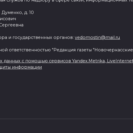
ая служба по надзору в сфере связи, информационных т
 Думенко, д. 10
рисович
 Сергеевна
ра и государственных органов:
vedomostin@mail.ru
ной ответственностью "Редакция газеты "Новочеркасские
данных с помощью сервисов Yandex.Metrika, LiveInternet, 
ащиты информации