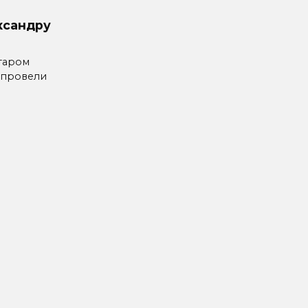
ксандру
таром
 провели