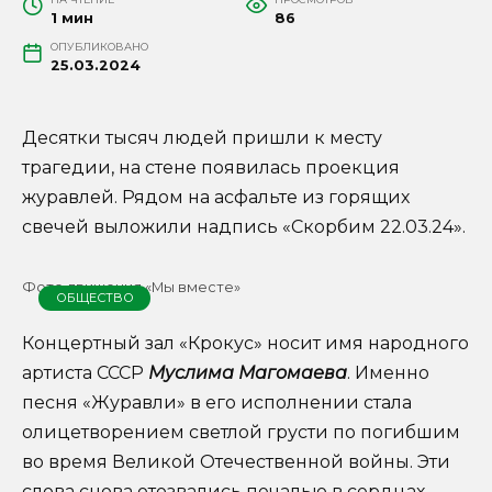
1 мин
86
ОПУБЛИКОВАНО
25.03.2024
Десятки тысяч людей пришли к месту
трагедии, на стене появилась проекция
журавлей. Рядом на асфальте из горящих
свечей выложили надпись «Скорбим 22.03.24».
Фото движения «Мы вместе»
ОБЩЕСТВО
Концертный зал «Крокус» носит имя народного
артиста СССР
Муслима Магомаева
. Именно
песня «Журавли» в его исполнении стала
олицетворением светлой грусти по погибшим
во время Великой Отечественной войны. Эти
слова снова отозвались печалью в сердцах