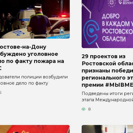
Ростове-на-Дону
збуждено уголовное
29 проектов из
о по факту пожара на
Ростовской обла
С
признаны побед
дователи полиции возбудили
регионального э
ловное дело по факту
премии #МЫВМЕ
5
Подведены итоги рег
этапа Международно
8