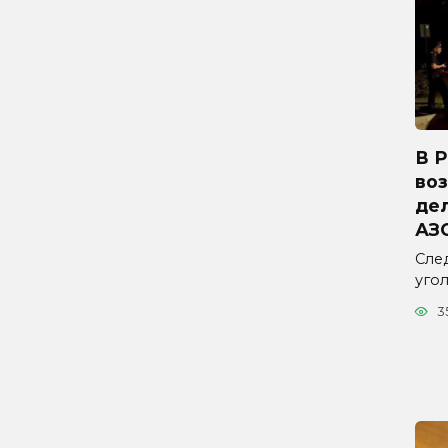
В 
во
дел
АЗ
Сле
уго
3