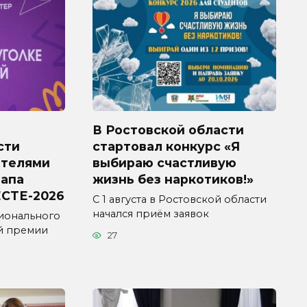
В Ростовской области
сти
стартовал конкурс «Я
ителями
выбираю счастливую
тапа
жизнь без наркотиков!»
СТЕ-2026
С 1 августа в Ростовской области
начался приём заявок
ионального
й премии
27