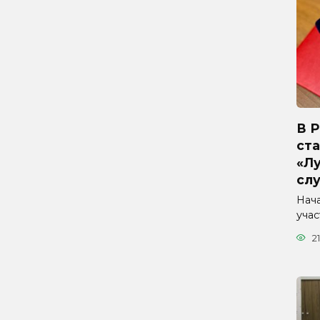
В 
ста
«Л
сл
Нач
уча
21