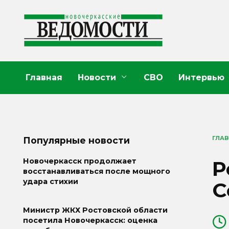
Перейти
к
содержанию
Главная
Новости
СВО
Интервью
ГЛА
Популярные новости
Р
Новочеркасск продолжает
восстанавливаться после мощного
удара стихии
С
Министр ЖКХ Ростовской области
посетила Новочеркасск: оценка