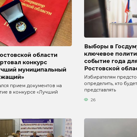
Выборы в Госдум
ключевое полити
Ростовской области
событие года дл
ртовал конкурс
Ростовской обла
учший муниципальный
ужащий»
Избирателям предсто
определить, кто буде
ался прием документов на
представлять
стие в конкурсе «Лучший
26