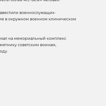
авестили военнослужащих-
ие в окружном военном клиническом
ехал на мемориальный комплекс
амятнику советским воинам,
оду.