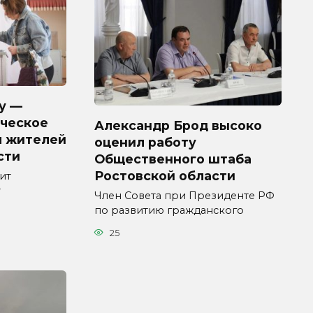
у —
ческое
Александр Брод высоко
я жителей
оценил работу
сти
Общественного штаба
Ростовской области
ит
т
Член Совета при Президенте РФ
по развитию гражданского
25