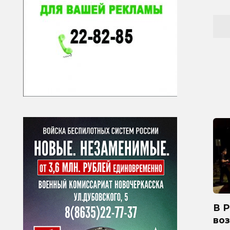
В 
во