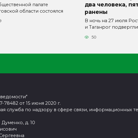
два человека, пя
бщественной палате
товской области состоялся
ранены
В ночь на 27 июля Ро
9
и Таганрог подвергли
50
 ведомости"
78482 от 15 июня 2020 г.
ая служба по надзору в сфере связи, информационных т
 Думенко, д. 10
рисович
 Сергеевна