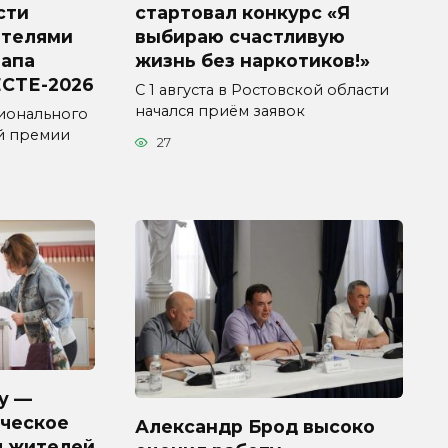
сти
стартовал конкурс «Я
ителями
выбираю счастливую
тапа
жизнь без наркотиков!»
СТЕ-2026
С 1 августа в Ростовской области
начался приём заявок
ионального
й премии
27
у —
ческое
Александр Брод высоко
я жителей