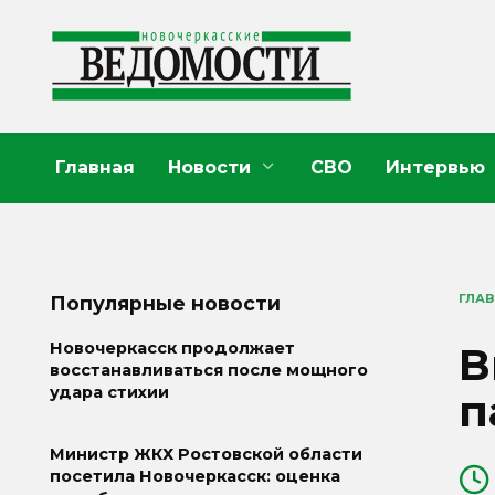
Перейти
к
содержанию
Главная
Новости
СВО
Интервью
ГЛА
Популярные новости
В
Новочеркасск продолжает
восстанавливаться после мощного
удара стихии
п
Министр ЖКХ Ростовской области
посетила Новочеркасск: оценка