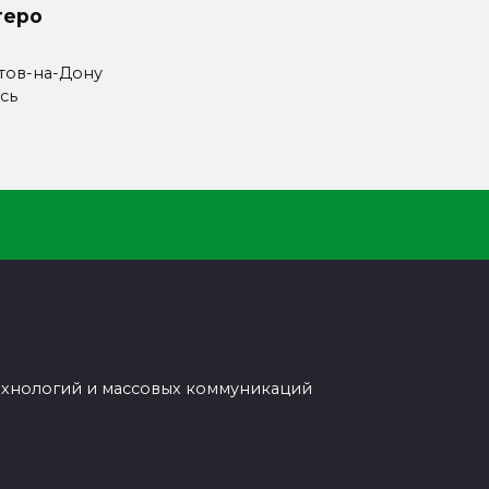
теро
стов-на-Дону
сь
ехнологий и массовых коммуникаций