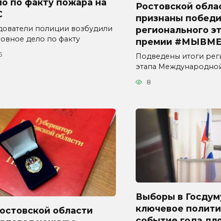
о по факту пожара на
Ростовской обла
С
признаны побед
дователи полиции возбудили
регионального э
ловное дело по факту
премии #МЫВМЕ
5
Подведены итоги рег
этапа Международно
8
Выборы в Госдум
ключевое полити
Ростовской области
событие года дл