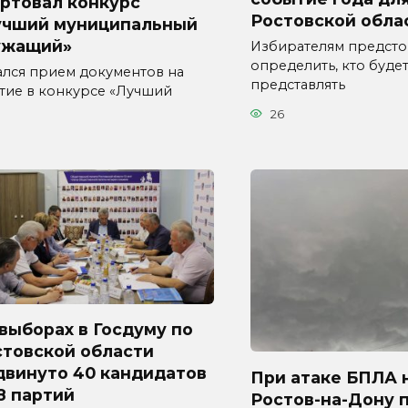
ртовал конкурс
Ростовской обла
учший муниципальный
ужащий»
Избирателям предсто
определить, кто буде
ался прием документов на
представлять
стие в конкурсе «Лучший
26
выборах в Госдуму по
стовской области
двинуто 40 кандидатов
При атаке БПЛА 
8 партий
Ростов-на-Дону 