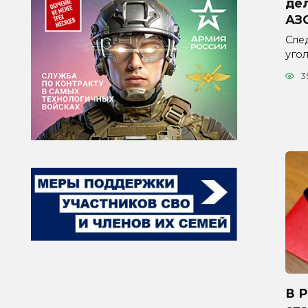
дел
АЗ
Сле
уго
3
В 