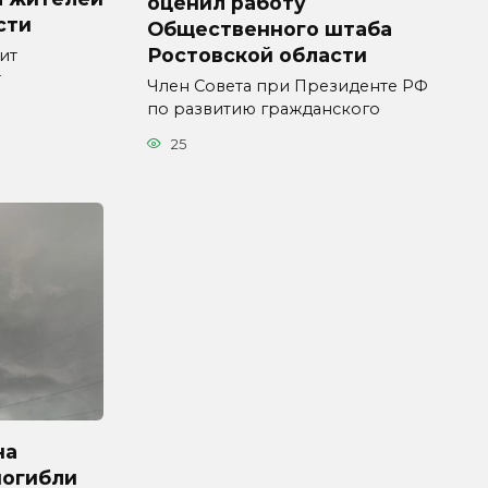
оценил работу
сти
Общественного штаба
Ростовской области
ит
т
Член Совета при Президенте РФ
по развитию гражданского
25
на
погибли