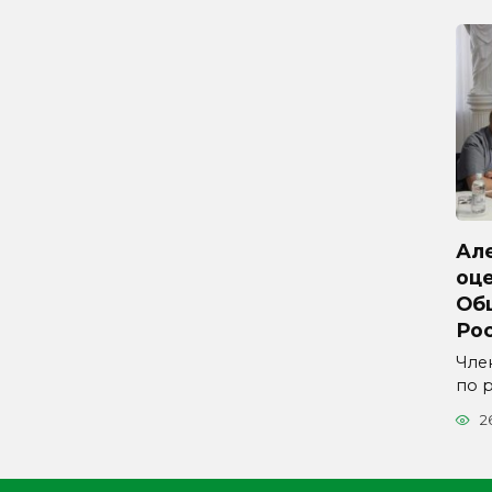
Ал
оц
Об
Ро
Чле
по 
2