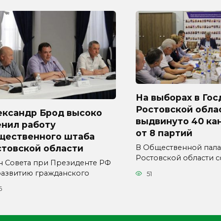
На выборах в Гос
Ростовской обла
ександр Брод высоко
выдвинуто 40 ка
енил работу
от 8 партий
щественного штаба
стовской области
В Общественной пала
Ростовской области с
н Совета при Президенте РФ
развитию гражданского
51
6