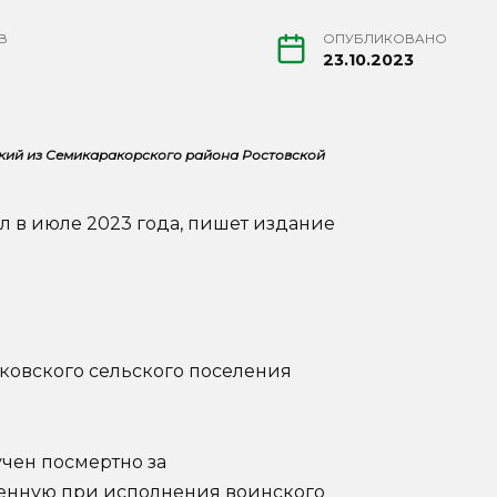
В
ОПУБЛИКОВАНО
23.10.2023
кий из Семикаракорского района Ростовской
л в июле 2023 года, пишет издание
овского сельского поселения
чен посмертно за
вленную при исполнения воинского