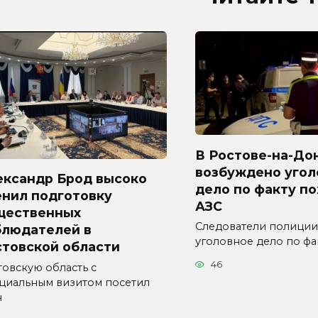
В Ростове-на-До
возбуждено угол
ександр Брод высоко
дело по факту п
енил подготовку
АЗС
щественных
Следователи полиции
блюдателей в
уголовное дело по фа
стовской области
46
товскую область с
циальным визитом посетил
н