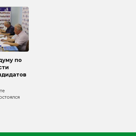
думу по
сти
ндидатов
те
остоялся