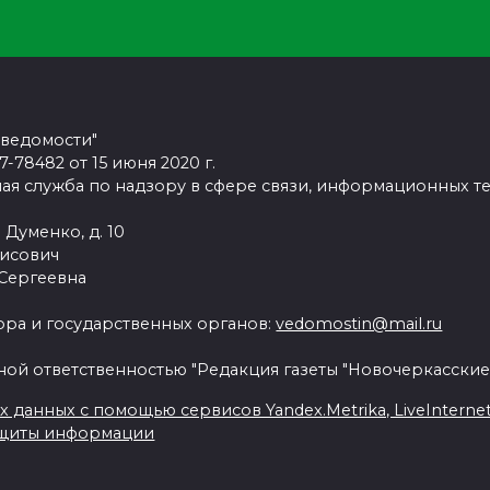
 ведомости"
78482 от 15 июня 2020 г.
ая служба по надзору в сфере связи, информационных т
 Думенко, д. 10
рисович
 Сергеевна
ра и государственных органов:
vedomostin@mail.ru
ной ответственностью "Редакция газеты "Новочеркасские
данных с помощью сервисов Yandex.Metrika, LiveInternet, 
ащиты информации