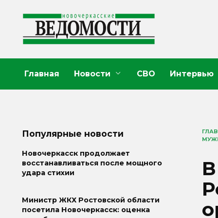
Перейти
к
содержанию
Главная
Новости
СВО
Интервью
ГЛА
Популярные новости
МУЖ
Новочеркасск продолжает
В
восстанавливаться после мощного
удара стихии
Р
Министр ЖКХ Ростовской области
о
посетила Новочеркасск: оценка