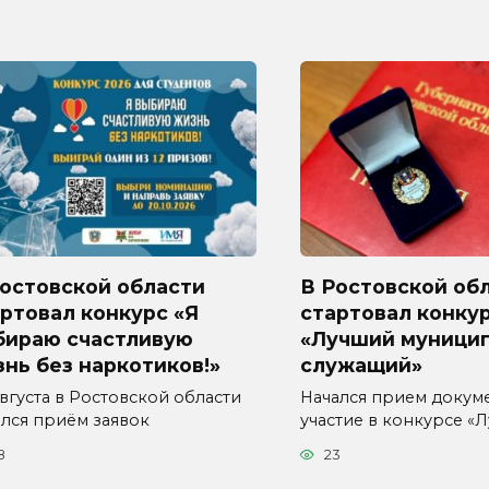
Ростовской области
В Ростовской об
ртовал конкурс «Я
стартовал конку
бираю счастливую
«Лучший муници
нь без наркотиков!»
служащий»
августа в Ростовской области
Начался прием докум
ался приём заявок
участие в конкурсе «
8
23