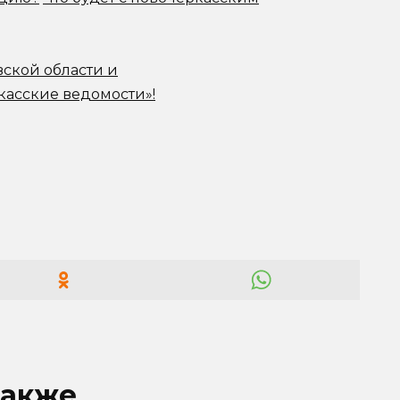
вской области и
касские ведомости»!
также