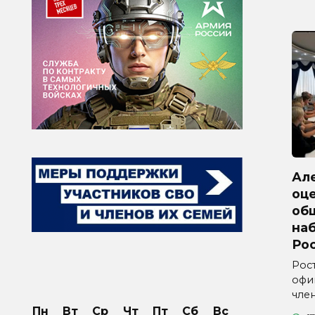
Ал
оц
об
на
Ро
Рос
офи
чле
Пн
Вт
Ср
Чт
Пт
Сб
Вс