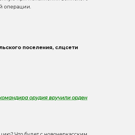
й операции.
льского поселения, слцсети
 командира орудия вручили орден
ацию?
Что будет с новочеркасским