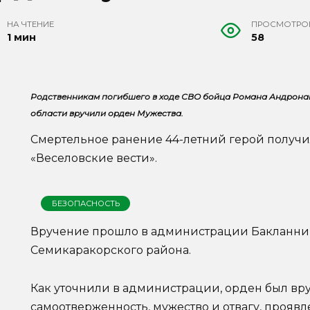
НА ЧТЕНИЕ
ПРОСМОТРО
1 мин
58
Родственникам погибшего в ходе СВО бойца Романа Андрона
области вручили орден Мужества.
Смертельное ранение 44-летний герой получи
«Веселовские вести».
БЕЗОПАСНОСТЬ
Вручение прошло в администрации Бакланник
Семикаракорского района.
Как уточнили в администрации, орден был вру
самоотверженность, мужество и отвагу, проя