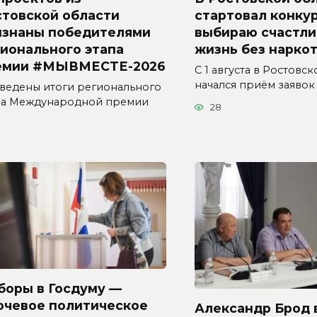
стовской области
стартовал конкур
изнаны победителями
выбираю счастл
ионального этапа
жизнь без наркот
емии #МЫВМЕСТЕ-2026
С 1 августа в Ростовс
начался приём заявок
ведены итоги регионального
па Международной премии
28
боры в Госдуму —
ючевое политическое
Александр Брод 