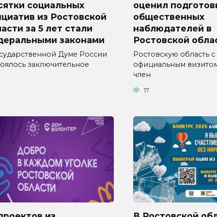
сятки социальных
оценил подготов
циатив из Ростовской
общественных
асти за 5 лет стали
наблюдателей в
деральными законами
Ростовской обла
осударственной Думе России
Ростовскую область с
тоялось заключительное
официальным визитом
член
17
проектов из
В Ростовской об