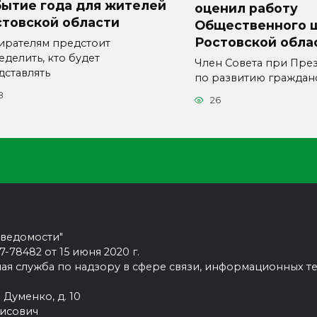
бытие года для жителей
оценил работу
стовской области
Общественного 
Ростовской обла
ирателям предстоит
еделить, кто будет
Член Совета при Пре
дставлять
по развитию граждан
8
26
 ведомости"
78482 от 15 июня 2020 г.
ая служба по надзору в сфере связи, информационных т
 Думенко, д. 10
рисович