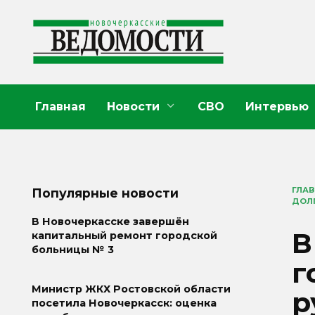
Перейти
к
содержанию
Главная
Новости
СВО
Интервью
ГЛА
Популярные новости
ДОЛ
В Новочеркасске завершён
В
капитальный ремонт городской
больницы № 3
г
Министр ЖКХ Ростовской области
р
посетила Новочеркасск: оценка