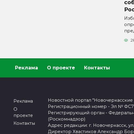
со
Ро
Изб
опр
пре
2
Реклама
О проекте
Контакты
Новостной портал "Новочеркасские
Реклама
Регистрационный номер - Эл № ФС77-
О
Регистрирующий орган - Федеральн
проекте
(Роскомнадзор)
Контакты
Адрес редакции: г. Новочеркасск, ул.
Директор Хвастиков Александр Бо