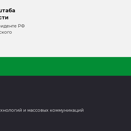
штаба
сти
зиденте РФ
ского
ехнологий и массовых коммуникаций