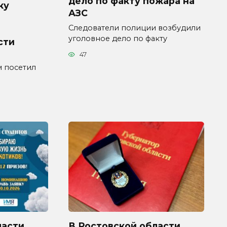
дело по факту пожара на
ку
АЗС
Следователи полиции возбудили
уголовное дело по факту
сти
47
 посетил
ласти
В Ростовской области