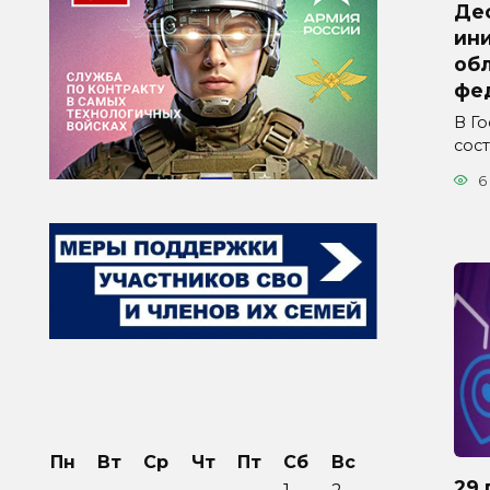
Де
ини
обл
фе
В Г
сос
6
Пн
Вт
Ср
Чт
Пт
Сб
Вс
29 