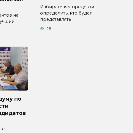
Избирателям предстоит
определить, кто будет
ентов на
представлять
Лучший
28
думу по
сти
ндидатов
те