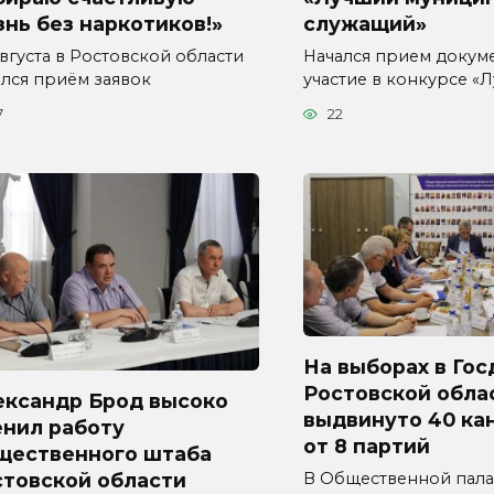
нь без наркотиков!»
служащий»
августа в Ростовской области
Начался прием докум
ался приём заявок
участие в конкурсе «
7
22
На выборах в Гос
Ростовской обла
ександр Брод высоко
выдвинуто 40 ка
енил работу
от 8 партий
щественного штаба
стовской области
В Общественной пала