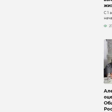
жиз
С 1 
нач
2
Ал
оц
Об
Ро