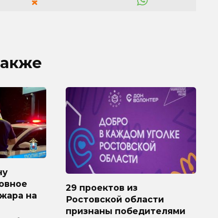
также
ну
овное
29 проектов из
ожара на
Ростовской области
признаны победителями