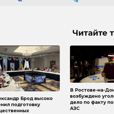
Читайте 
В Ростове-на-До
возбуждено угол
ександр Брод высоко
дело по факту п
енил подготовку
АЗС
щественных