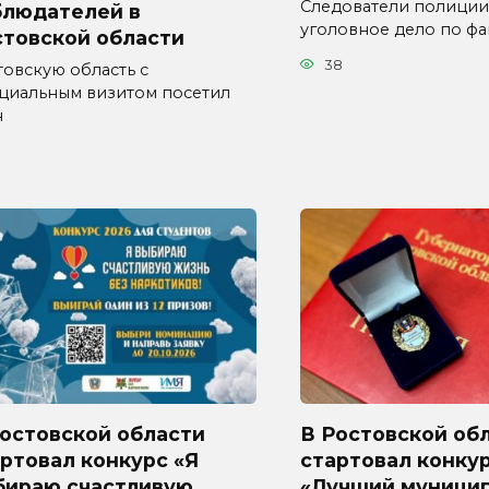
Следователи полиции
блюдателей в
уголовное дело по фа
стовской области
38
товскую область с
циальным визитом посетил
н
Ростовской области
В Ростовской об
ртовал конкурс «Я
стартовал конку
бираю счастливую
«Лучший муници