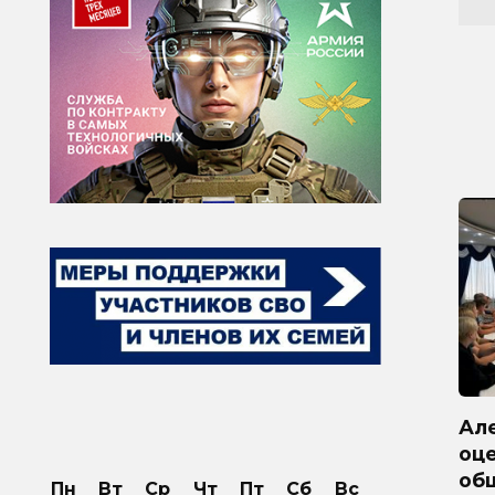
Ал
оц
об
Пн
Вт
Ср
Чт
Пт
Сб
Вс