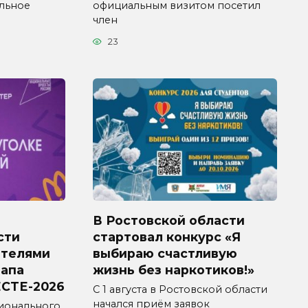
ельное
официальным визитом посетил
член
23
В Ростовской области
сти
стартовал конкурс «Я
ителями
выбираю счастливую
тапа
жизнь без наркотиков!»
СТЕ-2026
С 1 августа в Ростовской области
начался приём заявок
ионального