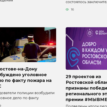
ащения
состоялось заключит
16
Ростове-на-Дону
збуждено уголовное
29 проектов из
о по факту пожара на
Ростовской обла
С
признаны побед
дователи полиции возбудили
регионального э
ловное дело по факту
премии #МЫВМЕ
9
Подведены итоги рег