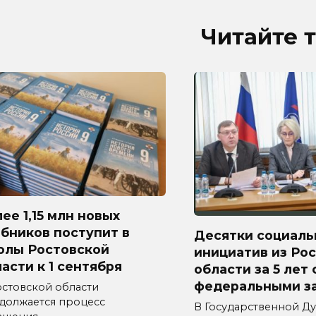
Читайте 
ее 1,15 млн новых
бников поступит в
Десятки социаль
олы Ростовской
инициатив из Ро
асти к 1 сентября
области за 5 лет
федеральными з
остовской области
должается процесс
В Государственной Д