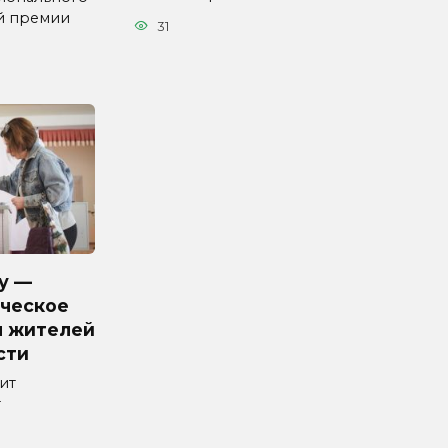
й премии
31
у —
ческое
я жителей
сти
ит
т