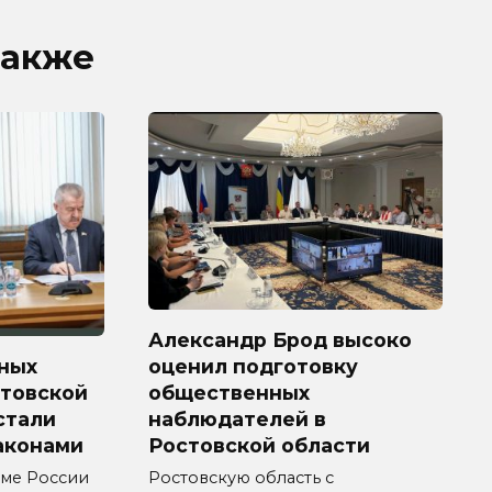
также
Александр Брод высоко
ных
оценил подготовку
стовской
общественных
 стали
наблюдателей в
аконами
Ростовской области
уме России
Ростовскую область с