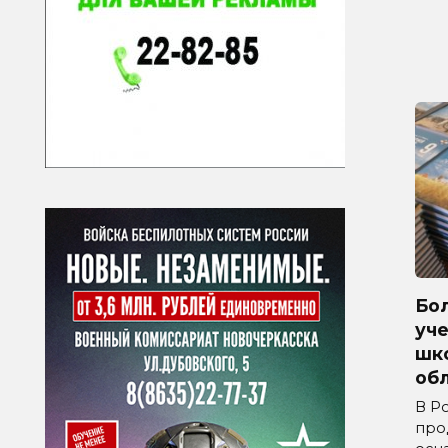
Бол
уче
шк
обл
В Р
про