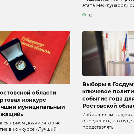
этапа Международно
12
Выборы в Госдум
ключевое полити
Ростовской области
событие года дл
ртовал конкурс
Ростовской обла
учший муниципальный
ужащий»
Избирателям предсто
определить, кто буде
ался прием документов на
представлять
стие в конкурсе «Лучший