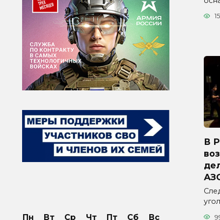
осн
15
В 
во
дел
АЗ
Сле
уго
Пн
Вт
Ср
Чт
Пт
Сб
Вс
9