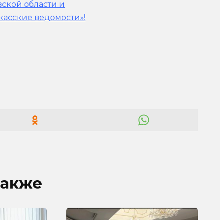
вской области и
касские ведомости»!
также