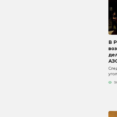
В 
во
дел
АЗ
Сле
уго
9