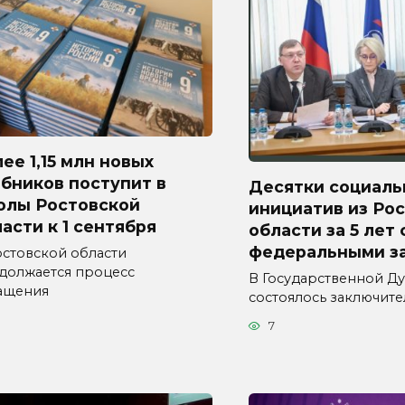
ее 1,15 млн новых
бников поступит в
Десятки социаль
олы Ростовской
инициатив из Ро
асти к 1 сентября
области за 5 лет
федеральными з
остовской области
должается процесс
В Государственной Д
ащения
состоялось заключит
7