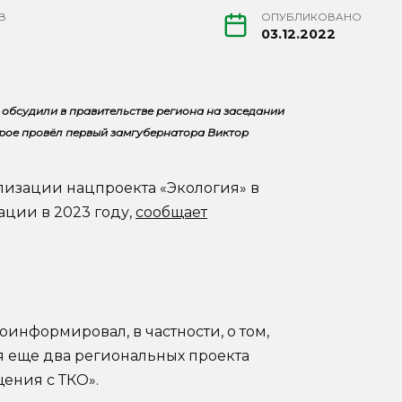
В
ОПУБЛИКОВАНО
03.12.2022
 обсудили в правительстве региона на заседании
рое провёл первый замгубернатора Виктор
лизации нацпроекта «Экология» в
ации в 2023 году,
сообщает
оинформировал, в частности, о том,
я еще два региональных проекта
ения с ТКО».