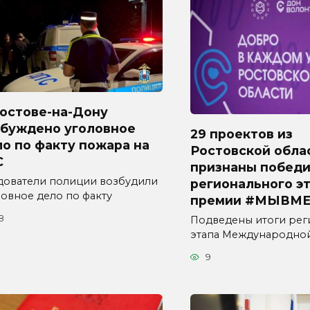
Ростове-на-Дону
збуждено уголовное
29 проектов из
о по факту пожара на
Ростовской обла
С
признаны побед
дователи полиции возбудили
регионального э
ловное дело по факту
премии #МЫВМЕ
8
Подведены итоги рег
этапа Международно
9