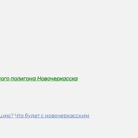
ого полигона Новочеркасска
ацию?
Что будет с новочеркасским