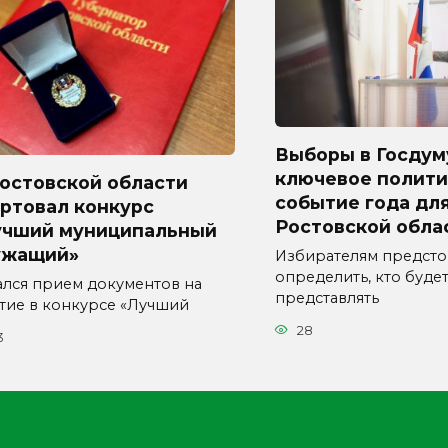
Выборы в Госдум
ключевое полити
Ростовской области
событие года дл
ртовал конкурс
Ростовской обла
учший муниципальный
ужащий»
Избирателям предсто
определить, кто буде
ался прием документов на
представлять
стие в конкурсе «Лучший
28
3