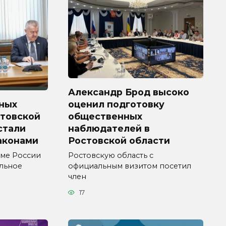
Александр Брод высоко
ных
оценил подготовку
стовской
общественных
 стали
наблюдателей в
аконами
Ростовской области
уме России
Ростовскую область с
ельное
официальным визитом посетил
член
17