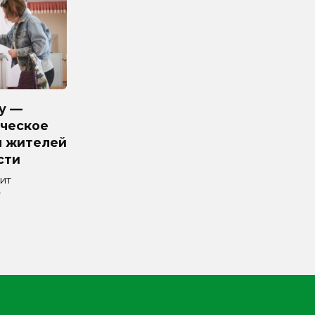
у —
ческое
я жителей
сти
ит
т