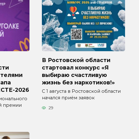
В Ростовской области
сти
стартовал конкурс «Я
ителями
выбираю счастливую
тапа
жизнь без наркотиков!»
СТЕ-2026
С 1 августа в Ростовской области
начался приём заявок
ионального
й премии
29