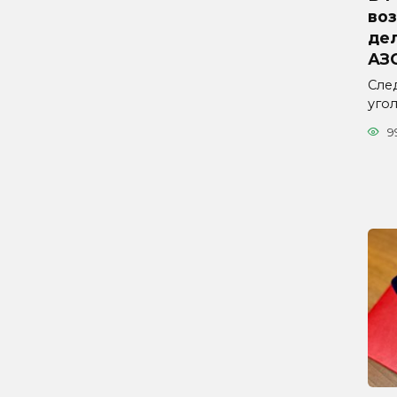
во
дел
АЗ
Сле
уго
9