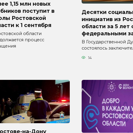
ее 1,15 млн новых
бников поступит в
Десятки социаль
олы Ростовской
инициатив из Ро
асти к 1 сентября
области за 5 лет
федеральными з
остовской области
должается процесс
В Государственной Д
ащения
состоялось заключит
3
14
Ростове-на-Дону