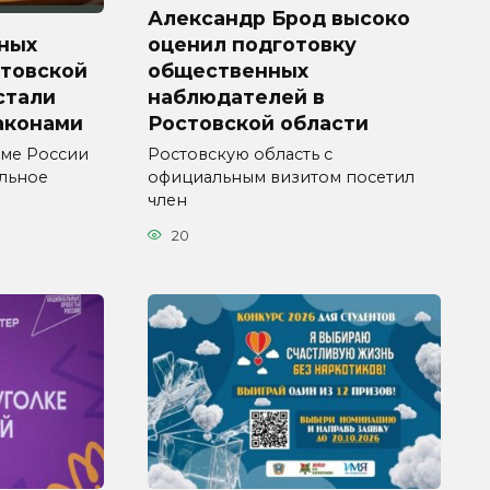
Александр Брод высоко
ных
оценил подготовку
стовской
общественных
 стали
наблюдателей в
аконами
Ростовской области
уме России
Ростовскую область с
ельное
официальным визитом посетил
член
20