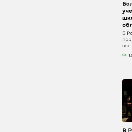
Бол
уче
шк
обл
В Р
про
осн
1
В 