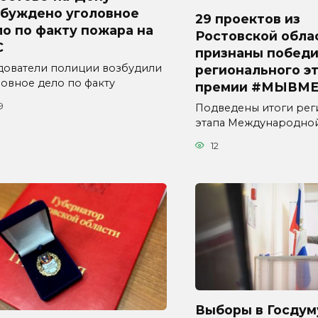
збуждено уголовное
29 проектов из
о по факту пожара на
Ростовской обла
С
признаны побед
дователи полиции возбудили
регионального э
ловное дело по факту
премии #МЫВМЕ
9
Подведены итоги рег
этапа Международно
12
Выборы в Госдум