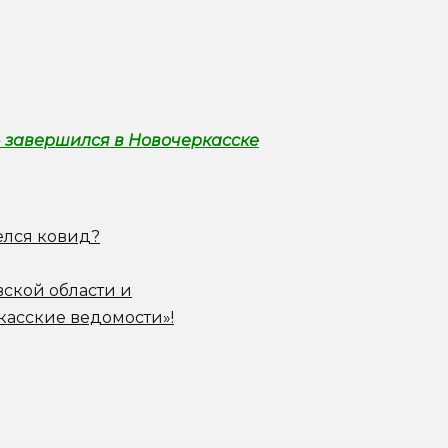
 завершился в Новочеркасске
елся ковид?
вской области и
касские ведомости»!