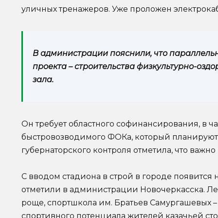
уличных тренажеров. Уже проложен электрока
В администрации пояснили, что параллельн
проекта – строительства физкультурно-оздо
зала.
Он требует областного софинансирования, в ч
быстровозводимого ФОКа, который планируют 
губернаторского контроля отметила, что важн
С вводом стадиона в строй в городе появится
отметили в администрации Новочеркасска. Ле
роще, спортшкола им. Братьев Самургашевых – 
спортивного потенциала жителей казачьей ст