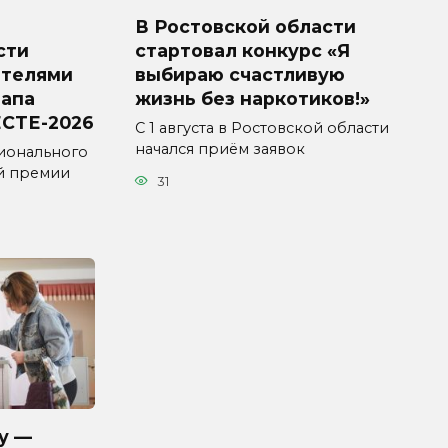
В Ростовской области
сти
стартовал конкурс «Я
ителями
выбираю счастливую
тапа
жизнь без наркотиков!»
СТЕ-2026
С 1 августа в Ростовской области
начался приём заявок
ионального
й премии
31
у —