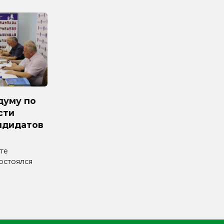
думу по
сти
ндидатов
те
остоялся