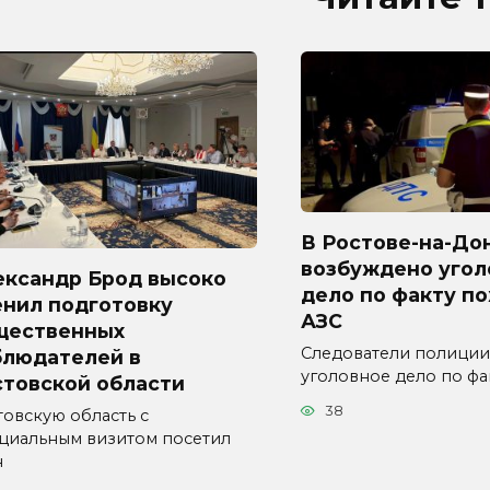
В Ростове-на-До
возбуждено угол
ександр Брод высоко
дело по факту п
енил подготовку
АЗС
щественных
Следователи полиции
блюдателей в
уголовное дело по фа
стовской области
38
товскую область с
циальным визитом посетил
н