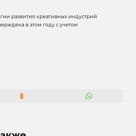
тегии развития креативных индустрий
верждена в этом году с учетом
также