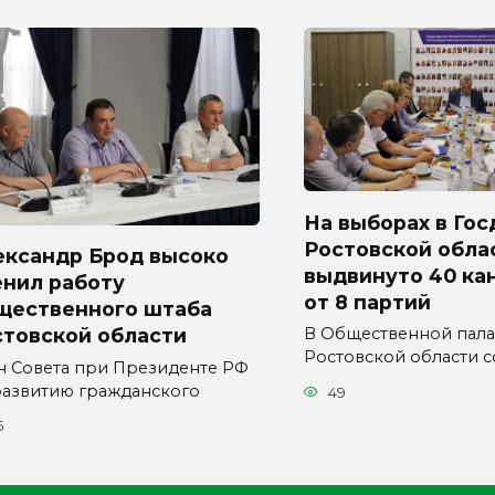
На выборах в Гос
Ростовской обла
ександр Брод высоко
выдвинуто 40 ка
енил работу
от 8 партий
щественного штаба
стовской области
В Общественной пала
Ростовской области с
н Совета при Президенте РФ
развитию гражданского
49
5