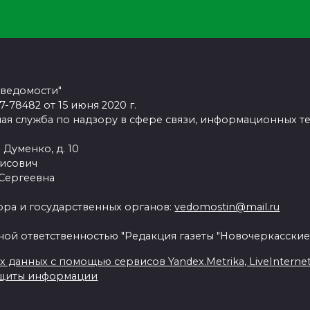
 ведомости"
78482 от 15 июня 2020 г.
ая служба по надзору в сфере связи, информационных т
 Думенко, д. 10
рисович
 Сергеевна
ра и государственных органов:
vedomostin@mail.ru
ной ответственностью "Редакция газеты "Новочеркасские
данных с помощью сервисов Yandex.Metrika, LiveInternet, 
ащиты информации