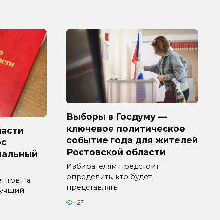
Выборы в Госдуму —
ключевое политическое
ласти
событие года для жителей
рс
Ростовской области
пальный
Избирателям предстоит
определить, кто будет
ентов на
представлять
Лучший
27