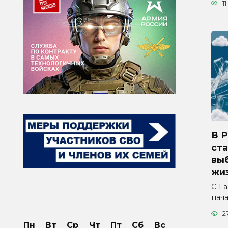
11
В 
ста
вы
жиз
С 1 
нач
2
Пн
Вт
Ср
Чт
Пт
Сб
Вс