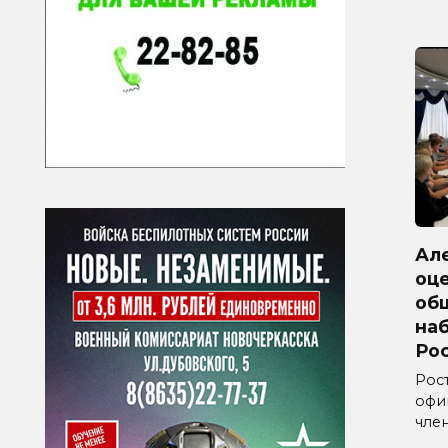
Ал
оц
об
на
Ро
Рос
офи
чле