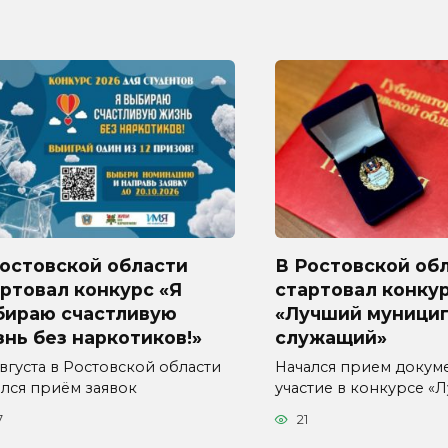
Ростовской области
В Ростовской об
ртовал конкурс «Я
стартовал конку
бираю счастливую
«Лучший муници
нь без наркотиков!»
служащий»
августа в Ростовской области
Начался прием докум
ался приём заявок
участие в конкурсе «
7
21