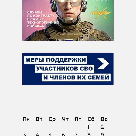
Пн
Вт
Ср
Чт
Пт
Сб
Вс
1
2
3
4
5
6
7
8
9