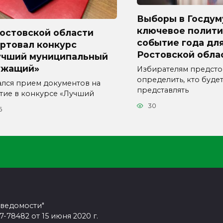
Выборы в Госдум
ключевое полити
Ростовской области
событие года дл
ртовал конкурс
Ростовской обла
учший муниципальный
ужащий»
Избирателям предсто
определить, кто буде
ался прием документов на
представлять
стие в конкурсе «Лучший
30
6
 ведомости"
78482 от 15 июня 2020 г.