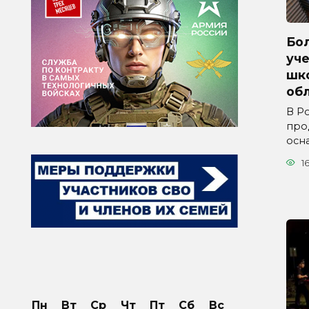
Бол
уче
шк
обл
В Р
про
осн
1
Пн
Вт
Ср
Чт
Пт
Сб
Вс