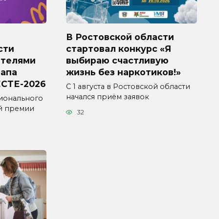
В Ростовской области
сти
стартовал конкурс «Я
ителями
выбираю счастливую
тапа
жизнь без наркотиков!»
СТЕ-2026
С 1 августа в Ростовской области
начался приём заявок
ионального
й премии
32