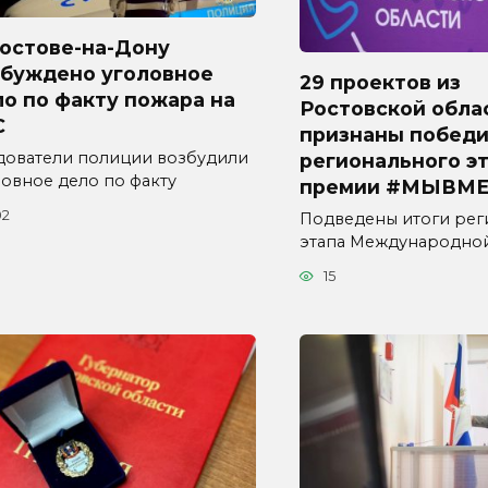
Ростове-на-Дону
збуждено уголовное
29 проектов из
о по факту пожара на
Ростовской обла
С
признаны побед
дователи полиции возбудили
регионального э
ловное дело по факту
премии #МЫВМЕ
02
Подведены итоги рег
этапа Международно
15