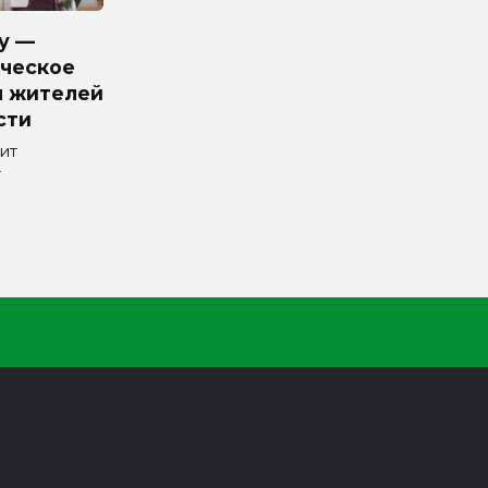
у —
ческое
я жителей
сти
ит
т