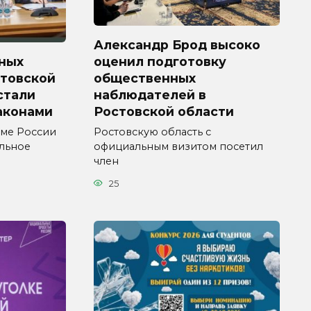
Александр Брод высоко
ных
оценил подготовку
стовской
общественных
 стали
наблюдателей в
аконами
Ростовской области
уме России
Ростовскую область с
ельное
официальным визитом посетил
член
25