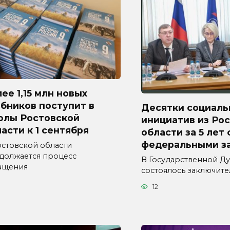
ее 1,15 млн новых
бников поступит в
Десятки социаль
олы Ростовской
инициатив из Ро
асти к 1 сентября
области за 5 лет
федеральными з
остовской области
должается процесс
В Государственной Д
ащения
состоялось заключит
12