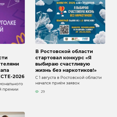
В Ростовской области
сти
стартовал конкурс «Я
ителями
выбираю счастливую
тапа
жизнь без наркотиков!»
СТЕ-2026
С 1 августа в Ростовской области
начался приём заявок
ионального
й премии
29