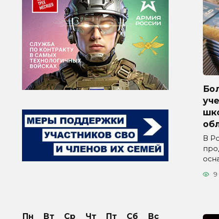
Бол
уче
шк
обл
В Р
про
осн
9
Пн
Вт
Ср
Чт
Пт
Сб
Вс