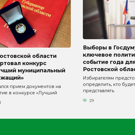
Выборы в Госдум
ключевое полити
Ростовской области
событие года дл
ртовал конкурс
Ростовской обла
учший муниципальный
ужащий»
Избирателям предсто
определить, кто буде
ался прием документов на
представлять
стие в конкурсе «Лучший
29
3