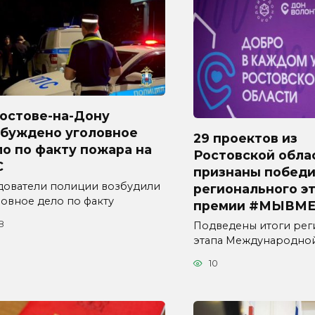
Ростове-на-Дону
збуждено уголовное
29 проектов из
о по факту пожара на
Ростовской обла
С
признаны побед
дователи полиции возбудили
регионального э
ловное дело по факту
премии #МЫВМЕ
8
Подведены итоги рег
этапа Международно
10