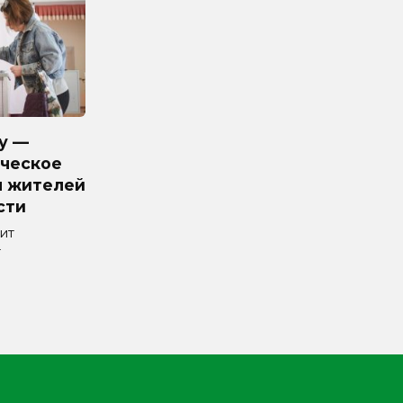
у —
ческое
я жителей
сти
ит
т