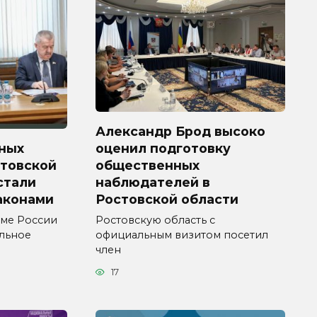
Александр Брод высоко
ных
оценил подготовку
стовской
общественных
 стали
наблюдателей в
аконами
Ростовской области
уме России
Ростовскую область с
ельное
официальным визитом посетил
член
17