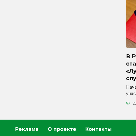
В 
ста
«Л
сл
Нач
уча
2
Реклама
О проекте
Контакты