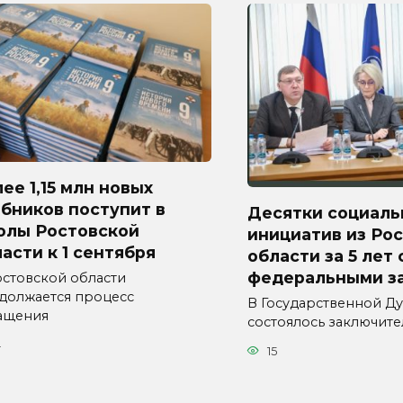
ее 1,15 млн новых
бников поступит в
Десятки социаль
олы Ростовской
инициатив из Ро
асти к 1 сентября
области за 5 лет
федеральными з
остовской области
должается процесс
В Государственной Д
ащения
состоялось заключит
4
15