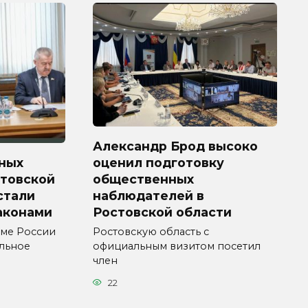
Александр Брод высоко
ных
оценил подготовку
стовской
общественных
 стали
наблюдателей в
аконами
Ростовской области
уме России
Ростовскую область с
ельное
официальным визитом посетил
член
22