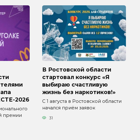
В Ростовской области
сти
стартовал конкурс «Я
ителями
выбираю счастливую
тапа
жизнь без наркотиков!»
СТЕ-2026
С 1 августа в Ростовской области
начался приём заявок
ионального
й премии
31