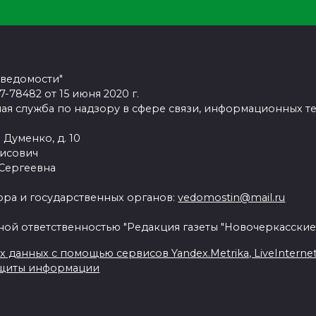
 ведомости"
78482 от 15 июня 2020 г.
ая служба по надзору в сфере связи, информационных т
 Думенко, д. 10
рисович
 Сергеевна
ра и государственных органов:
vedomostin@mail.ru
ной ответственностью "Редакция газеты "Новочеркасские
данных с помощью сервисов Yandex.Metrika, LiveInternet, 
ащиты информации