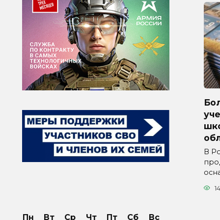
Бол
уче
шк
обл
В Р
про
осн
1
Пн
Вт
Ср
Чт
Пт
Сб
Вс