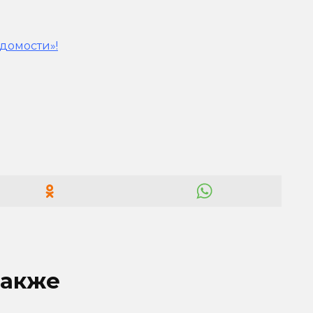
домости»!
также