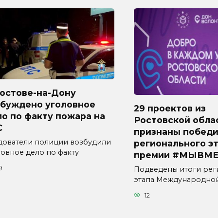
Ростове-на-Дону
збуждено уголовное
29 проектов из
о по факту пожара на
Ростовской обла
С
признаны побед
дователи полиции возбудили
регионального э
ловное дело по факту
премии #МЫВМЕ
9
Подведены итоги рег
этапа Международно
12