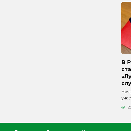
В 
ста
«Л
сл
Нач
уча
2