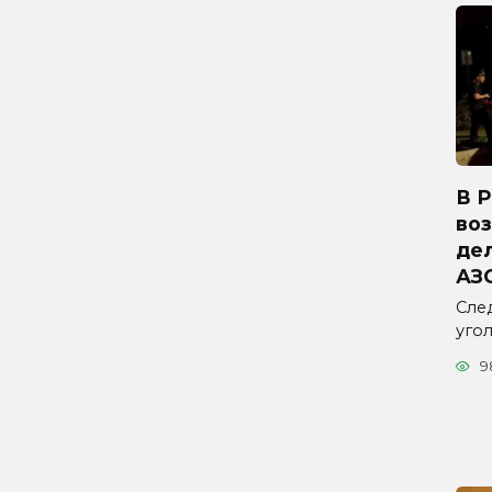
В 
во
дел
АЗ
Сле
уго
9