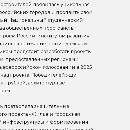
достроителей появилась уникальная
российских городов и проявить свой
рвый Национальный студенческий
тва общественных пространств
строем России, институтом развития
ривлек внимание почти 1,5 тысячи
никам предстоит разработать проекты
ий, предоставленных регионами.
а всероссийском голосовании в 2025
х нацпроекта. Победителей ждут
млн рублей, архитектурные
аны.
ль претерпела значительные
го проекта «Жилье и городская
ой инфраструктуры и формирования
строительного комплекса Ростовской