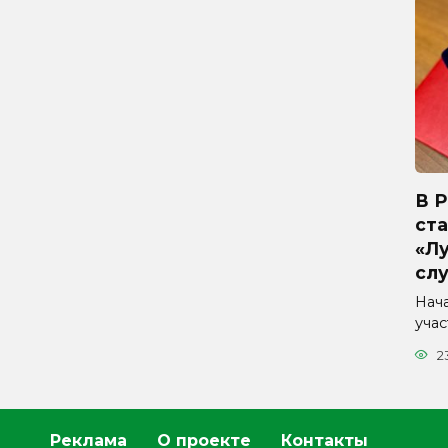
В 
ста
«Л
сл
Нач
уча
2
Реклама
О проекте
Контакты