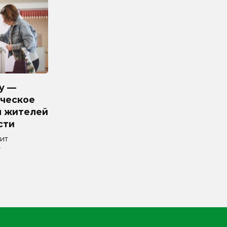
у —
ческое
я жителей
сти
ит
т