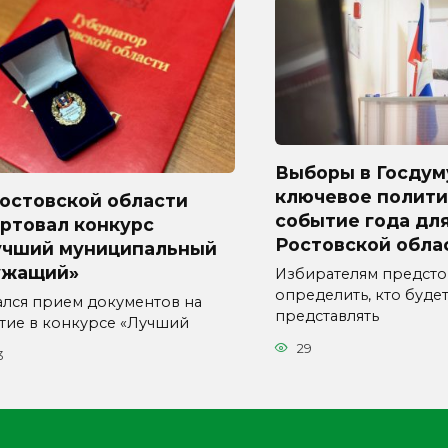
Выборы в Госдум
ключевое полити
Ростовской области
событие года дл
ртовал конкурс
Ростовской обла
учший муниципальный
ужащий»
Избирателям предсто
определить, кто буде
ался прием документов на
представлять
стие в конкурсе «Лучший
29
3