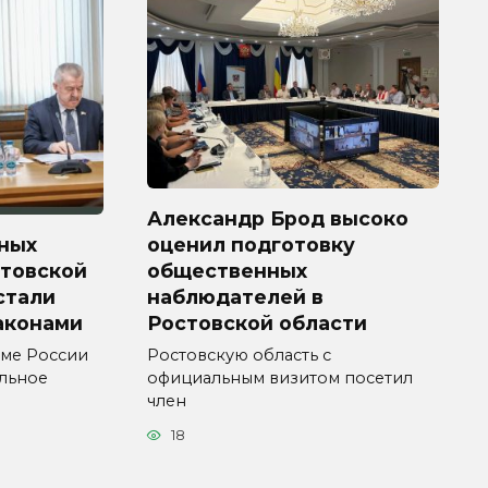
Александр Брод высоко
ных
оценил подготовку
стовской
общественных
 стали
наблюдателей в
аконами
Ростовской области
уме России
Ростовскую область с
ельное
официальным визитом посетил
член
18