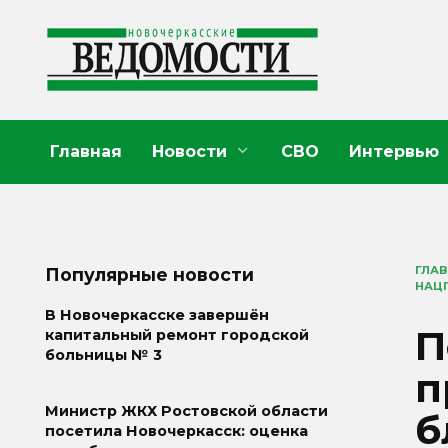
Перейти
к
содержанию
Главная
Новости
СВО
Интервью
ГЛА
Популярные новости
НАЦП
В Новочеркасске завершён
П
капитальный ремонт городской
больницы № 3
п
Министр ЖКХ Ростовской области
б
посетила Новочеркасск: оценка