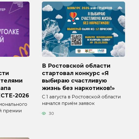
В Ростовской области
сти
стартовал конкурс «Я
ителями
выбираю счастливую
тапа
жизнь без наркотиков!»
СТЕ-2026
С 1 августа в Ростовской области
начался приём заявок
ионального
й премии
30