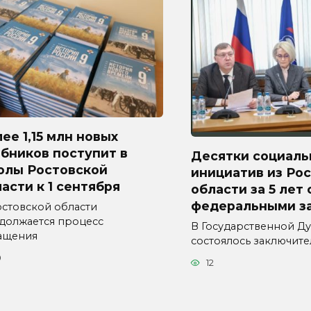
ее 1,15 млн новых
бников поступит в
Десятки социаль
олы Ростовской
инициатив из Ро
асти к 1 сентября
области за 5 лет
федеральными з
остовской области
должается процесс
В Государственной Д
ащения
состоялось заключит
0
12