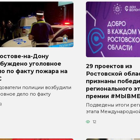
Ростове-на-Дону
збуждено уголовное
29 проектов из
о по факту пожара на
Ростовской обла
С
признаны побед
дователи полиции возбудили
регионального э
ловное дело по факту
премии #МЫВМЕ
8
Подведены итоги рег
этапа Международно
12