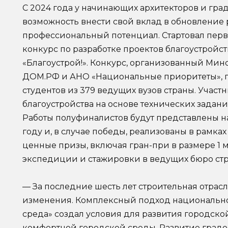
С 2024 года у начинающих архитекторов и гра
возможность внести свой вклад в обновление 
профессиональный потенциал. Стартовал пе
конкурс по разработке проектов благоустройс
«Благоустрой!». Конкурс, организованный Мин
ДОМ.РФ и АНО «Национальные приоритеты», п
студентов из 379 ведущих вузов страны. Участ
благоустройства на основе технических задан
Работы полуфиналистов будут представлены н
году и, в случае победы, реализованы в рамка
ценные призы, включая гран-при в размере 1 
экспедиции и стажировки в ведущих бюро стр
— За последние шесть лет строительная отрас
изменения. Комплексный подход национально
среда» создал условия для развития городск
комфортной городской среды. Развитие градо